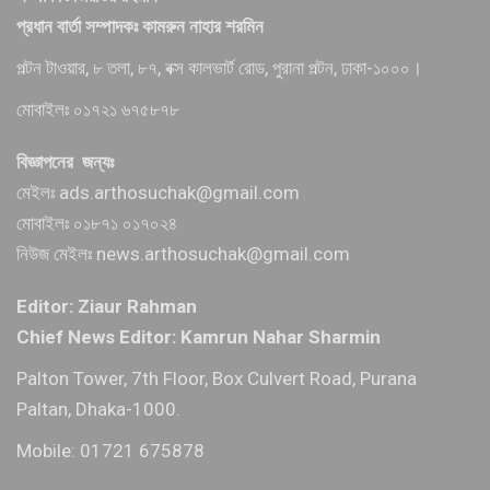
প্রধান বার্তা সম্পাদকঃ কামরুন নাহার শরমিন
পল্টন টাওয়ার, ৮ তলা, ৮৭, বক্স কালভার্ট রোড, পুরানা পল্টন, ঢাকা-১০০০।
মোবাইলঃ ০১৭২১ ৬৭৫৮৭৮
বিজ্ঞাপনের জন্যঃ
মেইলঃ ads.arthosuchak@gmail.com
মোবাইলঃ ০১৮৭১ ০১৭০২৪
নিউজ মেইলঃ news.arthosuchak@gmail.com
Editor: Ziaur Rahman
Chief News Editor: Kamrun Nahar Sharmin
Palton Tower, 7th Floor, Box Culvert Road, Purana
Paltan, Dhaka-1000.
Mobile: 01721 675878