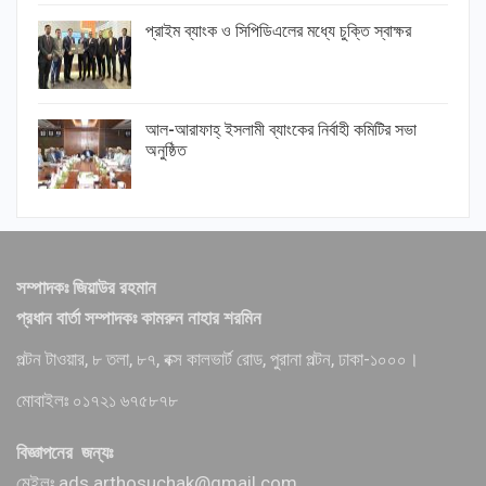
প্রাইম ব্যাংক ও সিপিডিএলের মধ্যে চুক্তি স্বাক্ষর
আল-আরাফাহ্ ইসলামী ব্যাংকের নির্বাহী কমিটির সভা
অনুষ্ঠিত
সম্পাদকঃ জিয়াউর রহমান
প্রধান বার্তা সম্পাদকঃ কামরুন নাহার শরমিন
পল্টন টাওয়ার, ৮ তলা, ৮৭, বক্স কালভার্ট রোড, পুরানা পল্টন, ঢাকা-১০০০।
মোবাইলঃ ০১৭২১ ৬৭৫৮৭৮
বিজ্ঞাপনের জন্যঃ
মেইলঃ ads.arthosuchak@gmail.com