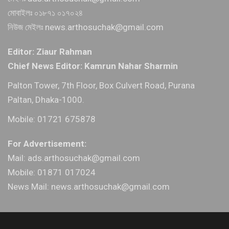
মোবাইলঃ ০১৮৭১ ০১৭০২৪
নিউজ মেইলঃ news.arthosuchak@gmail.com
Editor: Ziaur Rahman
Chief News Editor: Kamrun Nahar Sharmin
Palton Tower, 7th Floor, Box Culvert Road, Purana
Paltan, Dhaka-1000.
Mobile: 01721 675878
For Advertisement:
Mail: ads.arthosuchak@gmail.com
Mobile: 01871 017024
News Mail: news.arthosuchak@gmail.com