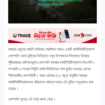
বাজারে ওষুধের বাড়তি চাহিদার প্রেক্ষিতে আরও একটি ফার্মাসিউটিক্যালস
কোম্পানি থেকে চুক্তির ভিত্তিতে ওষুধ উৎপাদনের সিদ্ধান্ত নিয়েছে
পুঁজিবাজারে তালিকাভুক্ত কোম্পানি স্কয়ার ফার্মাসিউটিক্যালস পিএলসি।
সম্প্রতি এ লক্ষ্যে সিটুসি ফার্মা লিমিটেডের সঙ্গে চুক্তি করেছে দেশের
শীর্ষস্থানীয় কোম্পানিটি। আজ রোববার (২৮ জুন) অনুষ্ঠিত স্কয়ার
ফার্মাসিউটিক্যালসের পরিচালনা পর্ষদের সভায় এই চুক্তি অনুমোদন করা
হয়েছে।
কোম্পানি সূত্রে এই তথ্য জানা গেছে।