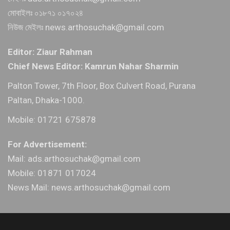
মোবাইলঃ ০১৮৭১ ০১৭০২৪
নিউজ মেইলঃ news.arthosuchak@gmail.com
Editor: Ziaur Rahman
Chief News Editor: Kamrun Nahar Sharmin
Palton Tower, 7th Floor, Box Culvert Road, Purana
Paltan, Dhaka-1000.
Mobile: 01721 675878
For Advertisement:
Mail: ads.arthosuchak@gmail.com
Mobile: 01871 017024
News Mail: news.arthosuchak@gmail.com