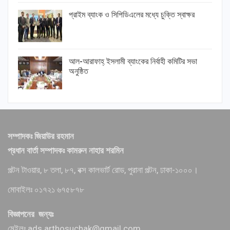
প্রাইম ব্যাংক ও সিপিডিএলের মধ্যে চুক্তি স্বাক্ষর
আল-আরাফাহ্ ইসলামী ব্যাংকের নির্বাহী কমিটির সভা
অনুষ্ঠিত
সম্পাদকঃ জিয়াউর রহমান
প্রধান বার্তা সম্পাদকঃ কামরুন নাহার শরমিন
পল্টন টাওয়ার, ৮ তলা, ৮৭, বক্স কালভার্ট রোড, পুরানা পল্টন, ঢাকা-১০০০।
মোবাইলঃ ০১৭২১ ৬৭৫৮৭৮
বিজ্ঞাপনের জন্যঃ
মেইলঃ ads.arthosuchak@gmail.com