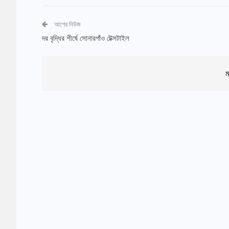
আগের নিউজ
দর বৃদ্ধির শীর্ষে সোনারগাঁও টেক্সটাইল
ম