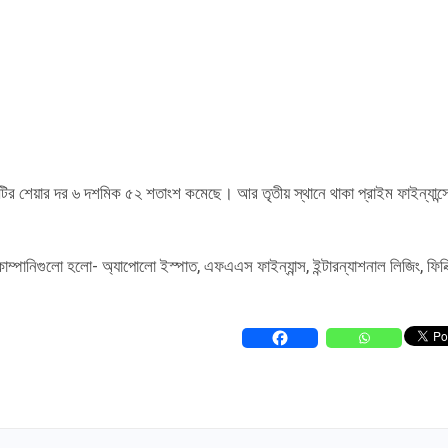
িটির শেয়ার দর ৬ দশমিক ৫২ শতাংশ কমেছে। আর তৃতীয় স্থানে থাকা প্রাইম ফাইন্যান্স
্পানিগুলো হলো- অ্যাপোলো ইস্পাত, এফএএস ফাইন্যান্স, ইন্টারন্যাশনাল লিজিং, ফিনি