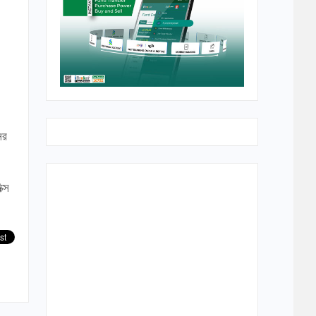
ের
ক্স