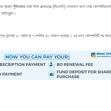
র প্রধান পুঁজিবাজার ঢাকা স্টক এক্সচেঞ্জে (ডিএসই) লেনদেনে অংশ নেয়া কোম্পানিগুল
 ফাইন্যান্স।
িবসের তুলনায় ২০ পয়সা বা ৭ দশমিক ৪০ শতাংশ কমেছে। এর ফলে কোম্পানিটি দর পতন