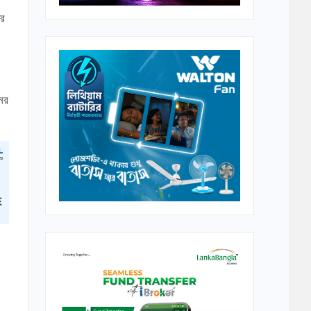
োর
ের