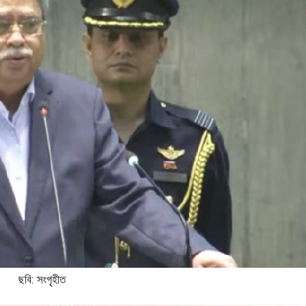
ছবি: সংগৃহীত