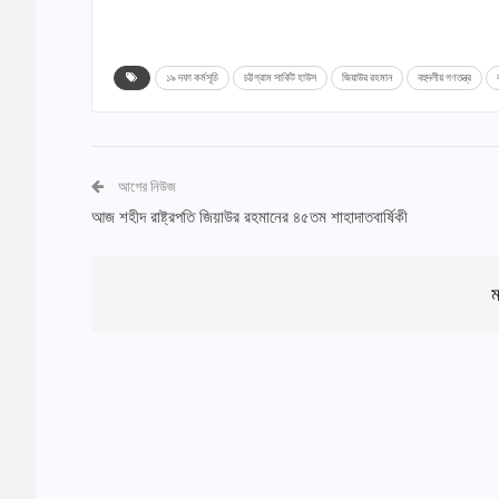
১৯ দফা কর্মসূচি
চট্টগ্রাম সার্কিট হাউস
জিয়াউর রহমান
বহুদলীয় গণতন্ত্র
আগের নিউজ
আজ শহীদ রাষ্ট্রপতি জিয়াউর রহমানের ৪৫তম শাহাদাতবার্ষিকী
ম