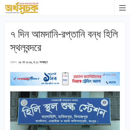
৭ দিন আমদানি-রপ্তানি বন্ধ হিলি
স্থলবন্দরে
প্রকাশ
২৫ মে ২০২৬, ৪:১১ অপরাহ্ণ