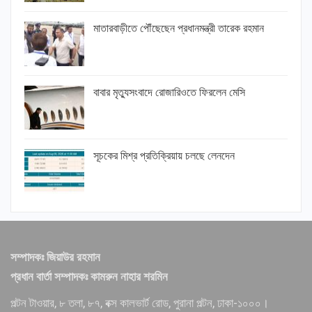
মাতারবাড়ীতে পৌঁছেছেন প্রধানমন্ত্রী তারেক রহমান
বাবার মৃত্যুসংবাদে রোজারিওতে ফিরলেন মেসি
সূচকের মিশ্র প্রতিক্রিয়ায় চলছে লেনদেন
সম্পাদকঃ জিয়াউর রহমান
প্রধান বার্তা সম্পাদকঃ কামরুন নাহার শরমিন
পল্টন টাওয়ার, ৮ তলা, ৮৭, বক্স কালভার্ট রোড, পুরানা পল্টন, ঢাকা-১০০০।