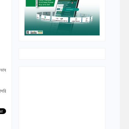
রভাব
াসরি