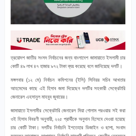
ত্রয়োদশ জাতীয় সংসদ নির্বাচনের জন্য বাংলাদেশ জামায়াতে ইসলামী চার
কোটি ৪৯ লাখ ৪৭ হাজার ৯৭২ টাকা ব্যয় করেছে বলে জানিয়েছে দলটি।
মঙ্গলবার (১২ মে) নির্বাচন কমিশনের (ইসি) সিনিয়র সচিব আখতার
আহমেদের কাছে এই হিসাব জমা দিয়েছেন দলটির সহকারী সেক্রেটারি
জেনারেল এহসানুল মাহবুব জুবায়ের।
জামায়াতে ইসলামীর সেক্রেটারি জেনারেল মিয়া গোলাম পরওয়ার সই করা
ওই হিসাব বিবরণী অনুযায়ী, ২২৫ প্রার্থীকে অনুদান হিসেবে দেওয়া হয়েছে
চার কোটি টাকা। দলটির নির্বাচনি ইশতেহার ডিজাইন ও ছাপা, সংবাদ
সম্মেলন আয়োজন, আপ্যায়ন, নির্বাচনি সামগ্রী পরিবহন, কেন্দ্রীয় নেতৃবৃন্দের