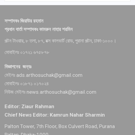
সম্পাদকঃ জিয়াউর রহমান
প্রধান বার্তা সম্পাদকঃ কামরুন নাহার শরমিন
পল্টন টাওয়ার, ৮ তলা, ৮৭, বক্স কালভার্ট রোড, পুরানা পল্টন, ঢাকা-১০০০।
মোবাইলঃ ০১৭২১ ৬৭৫৮৭৮
বিজ্ঞাপনের জন্যঃ
মেইলঃ ads.arthosuchak@gmail.com
মোবাইলঃ ০১৮৭১ ০১৭০২৪
নিউজ মেইলঃ news.arthosuchak@gmail.com
Editor: Ziaur Rahman
Chief News Editor: Kamrun Nahar Sharmin
Palton Tower, 7th Floor, Box Culvert Road, Purana
Paltan, Dhaka-1000.