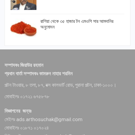
রাশিয়া থেকে ৩৫ হাজার টন এমওপি সার আমদানির
অনুমোদন
সম্পাদকঃ জিয়াউর রহমান
প্রধান বার্তা সম্পাদকঃ কামরুন নাহার শরমিন
পল্টন টাওয়ার, ৮ তলা, ৮৭, বক্স কালভার্ট রোড, পুরানা পল্টন, ঢাকা-১০০০।
মোবাইলঃ ০১৭২১ ৬৭৫৮৭৮
বিজ্ঞাপনের জন্যঃ
মেইলঃ ads.arthosuchak@gmail.com
মোবাইলঃ ০১৮৭১ ০১৭০২৪