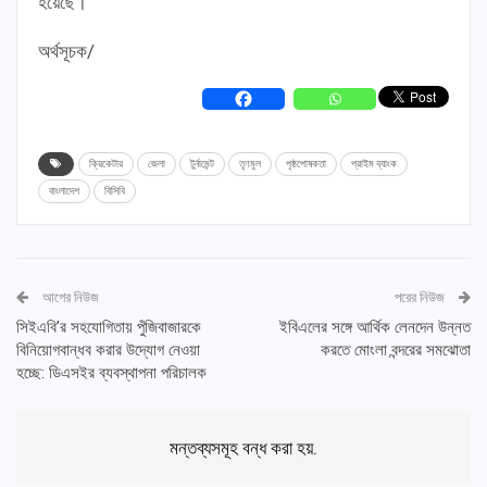
হয়েছে।
অর্থসূচক/
ক্রিকেটার
জেলা
টুর্নামেন্ট
তৃণমূল
পৃষ্ঠপোষকতা
প্রাইম ব্যাংক
বাংলাদেশ
বিসিবি
আগের নিউজ
পরের নিউজ
সিইএবি’র সহযোগিতায় পুঁজিবাজারকে
ইবিএলের সঙ্গে আর্থিক লেনদেন উন্নত
বিনিয়োগবান্ধব করার উদ্যোগ নেওয়া
করতে মোংলা বন্দরের সমঝোতা
হচ্ছে: ডিএসইর ব্যবস্থাপনা পরিচালক
মন্তব্যসমূহ বন্ধ করা হয়.