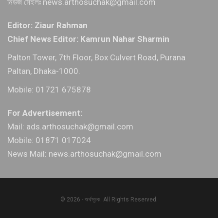
নিউজ মেইলঃ news.arthosuchak@gmail.com
Editor: Ziaur Rahman
Chief News Editor: Kamrun Nahar Sharmin
Palton Tower, 7th Floor, Box Culvert Road, Purana
Paltan, Dhaka-1000.
Mobile: 01721 675878
For Advertisement:
Mail: ads.arthosuchak@gmail.com
Mobile: 01871 017024
News Mail: news.arthosuchak@gmail.com
© 2026 - অর্থসূচক. All Rights Reserved.