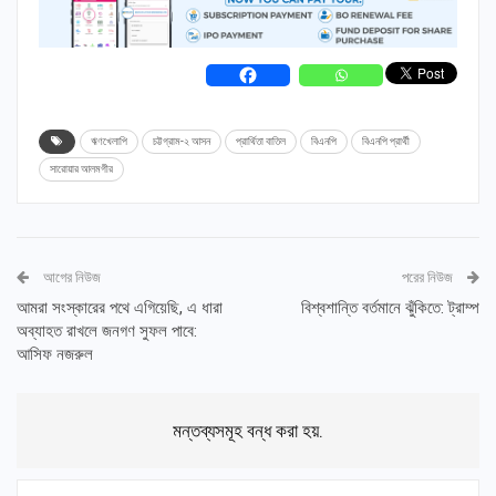
ঋণখেলাপি
চট্টগ্রাম-২ আসন
প্রার্থিতা বাতিল
‍বিএনপি
বিএনপি প্রার্থী
সারোয়ার আলমগীর
আগের নিউজ
পরের নিউজ
আমরা সংস্কারের পথে এগিয়েছি, এ ধারা
বিশ্বশান্তি বর্তমানে ঝুঁকিতে: ট্রাম্প
অব্যাহত রাখলে জনগণ সুফল পাবে:
আসিফ নজরুল
মন্তব্যসমূহ বন্ধ করা হয়.