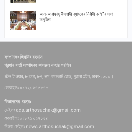
আল-আরাফাহ্ ইসলামী ব্যাংকের নির্বাহী কমিটির সভা
অনুষ্ঠিত
সম্পাদকঃ জিয়াউর রহমান
প্রধান বার্তা সম্পাদকঃ কামরুন নাহার শরমিন
পল্টন টাওয়ার, ৮ তলা, ৮৭, বক্স কালভার্ট রোড, পুরানা পল্টন, ঢাকা-১০০০।
মোবাইলঃ ০১৭২১ ৬৭৫৮৭৮
বিজ্ঞাপনের জন্যঃ
মেইলঃ ads.arthosuchak@gmail.com
মোবাইলঃ ০১৮৭১ ০১৭০২৪
নিউজ মেইলঃ news.arthosuchak@gmail.com