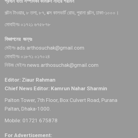
প্রধান বার্তা সম্পাদকঃ কামরুন নাহার শরমিন
পল্টন টাওয়ার, ৮ তলা, ৮৭, বক্স কালভার্ট রোড, পুরানা পল্টন, ঢাকা-১০০০।
মোবাইলঃ ০১৭২১ ৬৭৫৮৭৮
বিজ্ঞাপনের জন্যঃ
মেইলঃ ads.arthosuchak@gmail.com
মোবাইলঃ ০১৮৭১ ০১৭০২৪
নিউজ মেইলঃ news.arthosuchak@gmail.com
Editor: Ziaur Rahman
Chief News Editor: Kamrun Nahar Sharmin
Palton Tower, 7th Floor, Box Culvert Road, Purana
Paltan, Dhaka-1000.
Mobile: 01721 675878
For Advertisement: