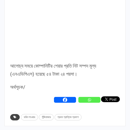
আলোচ্য সময়ে কোম্পানিটির শেয়ার প্রতি নিট সম্পদ মূল্য
(এনএভিপিএস) হয়েছে ৫৪ টাকা ২৪ পয়সা।
অর্থসূচক/
ডরিন পাওয়ার
পুঁজিবাজার
প্রথম প্রান্তিক প্রকাশ