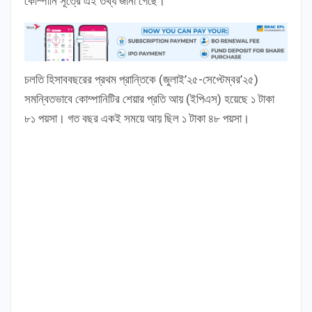
কোম্পানি সূত্রে এই তথ্য জানা গেছে।
চলতি হিসাববছরের প্রথম প্রান্তিকে (জুলাই’২৫-সেপ্টেম্বর’২৫)
সমন্বিতভাবে কোম্পানিটির শেয়ার প্রতি আয় (ইপিএস) হয়েছে ১ টাকা
৮১ পয়সা। গত বছর একই সময়ে আয় ছিল ১ টাকা ৪৮ পয়সা।