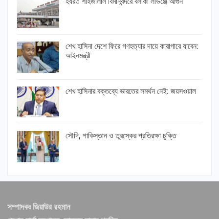
হযরত শাহজালাল বিমানবন্দরে বলাকা লাউঞ্জে আগুন
শেখ হাসিনা দেশে ফিরে গণহত্যার দায়ে কারাগারে যাবেন:
আইনমন্ত্রী
শেখ হাসিনার বক্তব্যে ভারতের সমর্থন নেই: জয়সওয়াল
সৌদি, পাকিস্তান ও তুরস্কের প্রতিরক্ষা চুক্তি
সম্পাদকঃ জিয়াউর রহমান