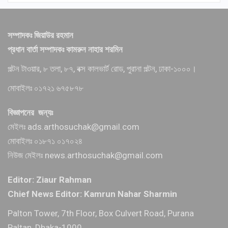
সম্পাদকঃ জিয়াউর রহমান
প্রধান বার্তা সম্পাদকঃ কামরুন নাহার শরমিন
পল্টন টাওয়ার, ৮ তলা, ৮৭, বক্স কালভার্ট রোড, পুরানা পল্টন, ঢাকা-১০০০।
মোবাইলঃ ০১৭২১ ৬৭৫৮৭৮
বিজ্ঞাপনের জন্যঃ
মেইলঃ ads.arthosuchak@gmail.com
মোবাইলঃ ০১৮৭১ ০১৭০২৪
নিউজ মেইলঃ news.arthosuchak@gmail.com
Editor: Ziaur Rahman
Chief News Editor: Kamrun Nahar Sharmin
Palton Tower, 7th Floor, Box Culvert Road, Purana
Paltan, Dhaka-1000.