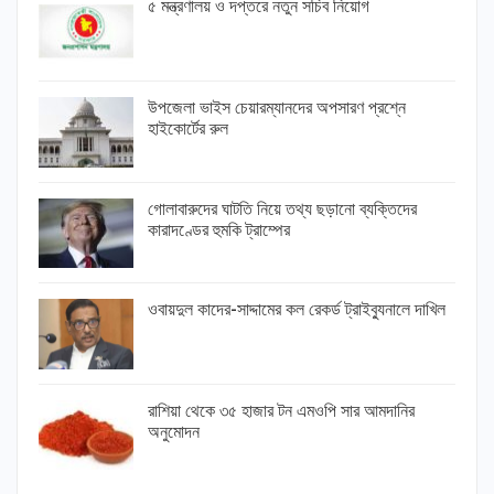
৫ মন্ত্রণালয় ও দপ্তরে নতুন সচিব নিয়োগ
উপজেলা ভাইস চেয়ারম্যানদের অপসারণ প্রশ্নে
হাইকোর্টের রুল
গোলাবারুদের ঘাটতি নিয়ে তথ্য ছড়ানো ব্যক্তিদের
কারাদণ্ডের হুমকি ট্রাম্পের
ওবায়দুল কাদের-সাদ্দামের কল রেকর্ড ট্রাইব্যুনালে দাখিল
রাশিয়া থেকে ৩৫ হাজার টন এমওপি সার আমদানির
অনুমোদন