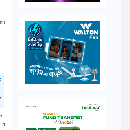
ালে
তি
লাম