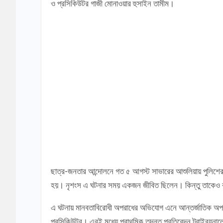
ও প্রসিকিউটর গাজী মোনাওয়ার হুসাইন তামীম।
ছাত্র-জনতার আন্দোলনে গত ৫ আগস্ট সাভারের আশুলিয়ায় পুলিশের 
হয়। নৃশংস এ ঘটনার সময় একজন জীবিত ছিলেন। কিন্তু তাকেও বাঁ
এ ঘটনায় মানবতাবিরোধী অপরাধের অভিযোগ এনে আন্তর্জাতিক অপরাধ
প্রসিকিউটর। এরই মধ্যে প্রাথমিক তদন্ত প্রতিবেদন ট্রাইব্যুনা