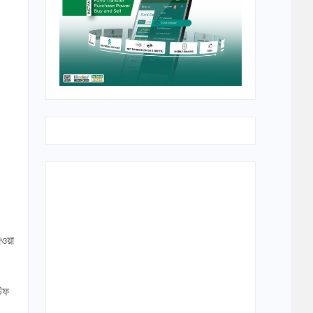
েওয়া
চিফ