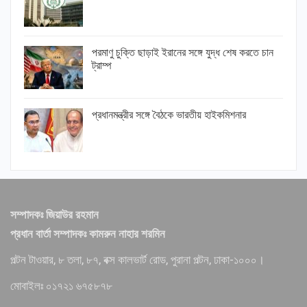
পরমাণু চুক্তি ছাড়াই ইরানের সঙ্গে যুদ্ধ শেষ করতে চান
ট্রাম্প
প্রধানমন্ত্রীর সঙ্গে বৈঠকে ভারতীয় হাইকমিশনার
সম্পাদকঃ জিয়াউর রহমান
প্রধান বার্তা সম্পাদকঃ কামরুন নাহার শরমিন
পল্টন টাওয়ার, ৮ তলা, ৮৭, বক্স কালভার্ট রোড, পুরানা পল্টন, ঢাকা-১০০০।
মোবাইলঃ ০১৭২১ ৬৭৫৮৭৮