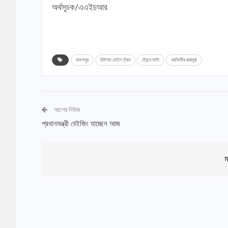
অর্থসূচক/এএইচআর
কমলপুর
চিটাগাং মেইল ট্রেন
ট্রেনে কাটা
নরসিংদীর রায়পুরা
আগের নিউজ
প্রধানমন্ত্রী বেইজিং যাচ্ছেন আজ
ম