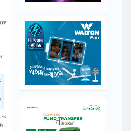
ছেছে
ার
েনের
যায়।