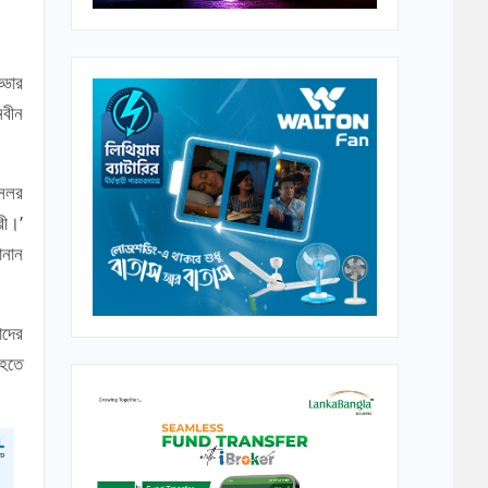
্ডার
নবীন
সেলর
রী।’
ানান
াদের
 হতে