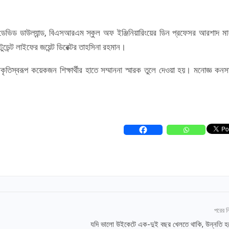
 ড. ডেভিড ডাউল্যান্ড, বিএসআরএম স্কুল অফ ইঞ্জিনিয়ারিংয়ের ডিন প্রফেসর আরশাদ মা
টুডেন্ট লাইফের জয়েন্ট ডিরেক্টর তাহসিনা রহমান।
ীকৃতিস্বরূপ কয়েকজন শিক্ষার্থীর হাতে সম্মাননা স্মারক তুলে দেওয়া হয়। মনোজ্ঞ কনসার
পরের 
যদি ভালো উইকেটে এক-দুই বছর খেলতে থাকি, উন্নতি হব