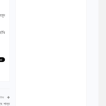
হমুদ
্টের
নিউজ
ে: শান্ত