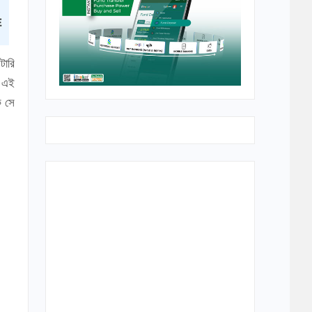
টারি
ে এই
ে সে