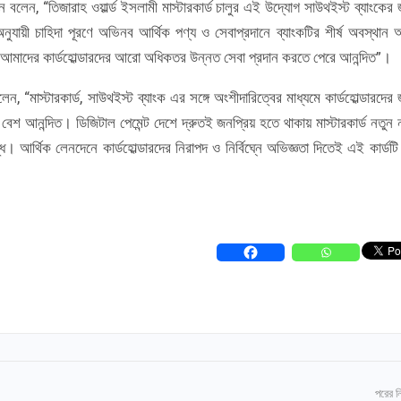
ইন বলেন, “তিজারাহ ওয়ার্ল্ড ইসলামী মাস্টারকার্ড চালুর এই উদ্যোগ সাউথইস্ট ব্যাংকের 
নুযায়ী চাহিদা পূরণে অভিনব আর্থিক পণ্য ও সেবাপ্রদানে ব্যাংকটির শীর্ষ অবস্থান
রা আমাদের কার্ডহোল্ডারদের আরো অধিকতর উন্নত সেবা প্রদান করতে পেরে আনন্দিত”।
লেন, “মাস্টারকার্ড, সাউথইস্ট ব্যাংক এর সঙ্গে অংশীদারিত্বের মাধ্যমে কার্ডহোল্ডারদের 
 আনন্দিত। ডিজিটাল পেমেন্ট দেশে দ্রুতই জনপ্রিয় হতে থাকায় মাস্টারকার্ড নতুন 
। আর্থিক লেনদেনে কার্ডহোল্ডারদের নিরাপদ ও নির্বিঘ্নে অভিজ্ঞতা দিতেই এই কার্ডটি 
পরের 