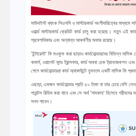
সাউথইস্ট ব্যাংক পিএলসি ও মাস্টারকার্ড অংশীদারিত্বের মাধ্যমে
ওয়ার্ল্ড মাস্টারকার্ড ক্রেডিট কার্ড চালু করা হয়েছে। নতুন এই ক
প্রবেশাধিকার এবং অন্যান্য আকর্ষণীয় অফার রয়েছে।
‘ইন্টারেস্ট’ ফি মওকুফ করা ছাড়াও কার্ডহোল্ডারদের বিভিন্ন মাস
কমার্স, ওয়ালেট ফান্ড ট্রান্সফার, কার্ড অথবা চেক ট্রানজেকশন এব
গেলে কার্ডহোল্ডাররা কার্ড অ্যাকাউন্টে ন্যূনতম একটি মাসিক ফি প্
এছাড়া, একজন কার্ডহোল্ডার প্রতি ৫০ টাকা বা তার চেয়ে বেশি লেনদে
পয়েন্টস রিডিম করা যাবে এবং সে অর্থ ‘সাদকাহ’ হিসেবে গরীবদের ম
সনদ পাবেন।