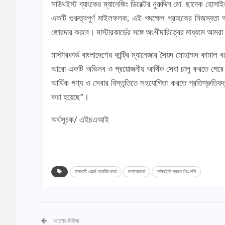
সাউথইস্ট ব্যাংকের ম্যানেজিং ডিরেক্টর নুরুদ্দিন মো. ছাদেক হোসা
একটি গুরুত্বপূর্ণ মাইলফলক; এই পদক্ষেপ গ্রাহকের নিজস্বতা অ
জোরদার করবে। মাস্টারকার্ডের সঙ্গে অংশীদারিত্বের মাধ্যমে আম
মাস্টারকার্ড বাংলাদেশের কান্ট্রি ম্যানেজার সৈয়দ মোহাম্মদ কামাল ব
আরো একটি অভিনব ও প্রয়োজনীয় আর্থিক সেবা চালু করতে পেরে বেশ
আর্থিক পণ্য ও সেবার বিস্তৃতিতে সহযোগিতা করতে প্রতিশ্রুতিবদ্ধ
করা হয়েছে”।
অর্থসূচক/ এইচএআই
ইসলামী ওয়ার্ল্ড ক্রেডিট কার্ড
মাস্টারকার্ড
সাউথইস্ট ব্যাংক পিএলসি
আগের নিউজ