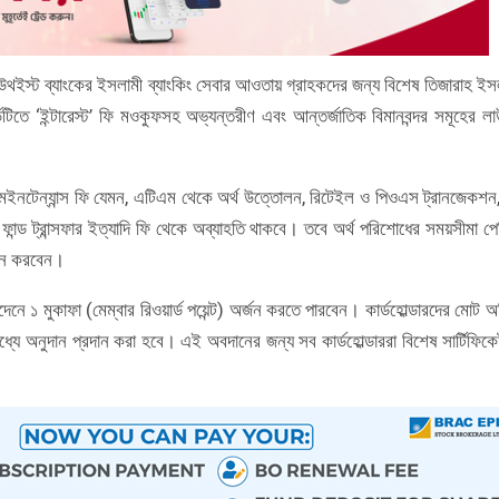
 সাউথইস্ট ব্যাংকের ইসলামী ব্যাংকিং সেবার আওতায় গ্রাহকদের জন্য বিশেষ তিজারাহ ইস
ার্ডটিতে ‘ইন্টারেস্ট’ ফি মওকুফসহ অভ্যন্তরীণ এবং আন্তর্জাতিক বিমানবন্দর সমূহের লাউ
িক মেইনটেন্যান্স ফি যেমন, এটিএম থেকে অর্থ উত্তোলন, রিটেইল ও পিওএস ট্রানজেকশন
ং ফান্ড ট্রান্সফার ইত্যাদি ফি থেকে অব্যাহতি থাকবে। তবে অর্থ পরিশোধের সময়সীমা পে
রদান করবেন।
নে ১ মুকাফা (মেম্বার রিওয়ার্ড পয়েন্ট) অর্জন করতে পারবেন। কার্ডহোল্ডারদের মোট অর
ধ্যে অনুদান প্রদান করা হবে। এই অবদানের জন্য সব কার্ডহোল্ডাররা বিশেষ সার্টিফিকে