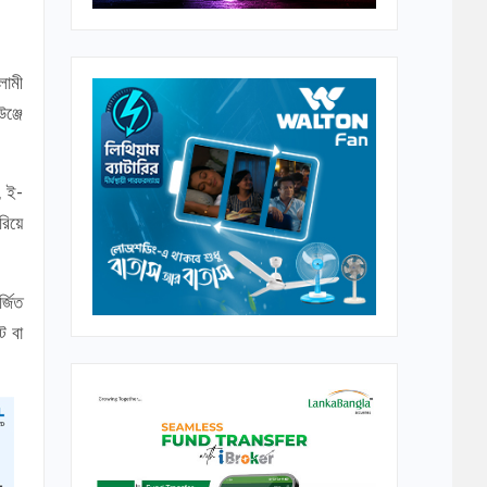
লামী
ঞ্জে
, ই-
রিয়ে
্জিত
ট বা