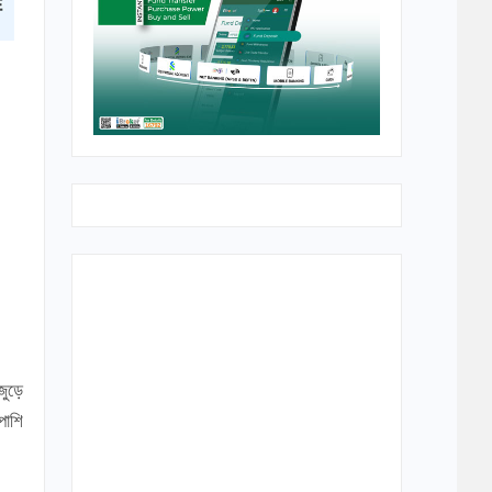
জুড়ে
পাশি