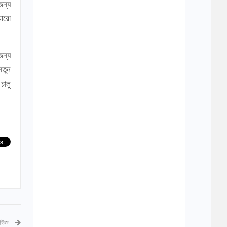
জন্য
 আরো
জন্য
নতুন
চালু
নিউজ