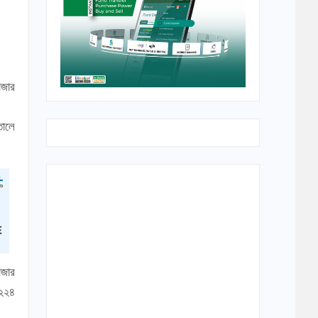
াজার
তালে
াজার
 ২২৪