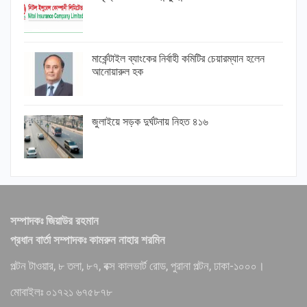
মার্কেন্টাইল ব্যাংকের নির্বাহী কমিটির চেয়ারম্যান হলেন
আনোয়ারুল হক
জুলাইয়ে সড়ক দুর্ঘটনায় নিহত ৪১৬
সম্পাদকঃ জিয়াউর রহমান
প্রধান বার্তা সম্পাদকঃ কামরুন নাহার শরমিন
পল্টন টাওয়ার, ৮ তলা, ৮৭, বক্স কালভার্ট রোড, পুরানা পল্টন, ঢাকা-১০০০।
মোবাইলঃ ০১৭২১ ৬৭৫৮৭৮