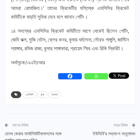
আমরা রোমাঞ্চিত।’ তাদের ক্রিকেটীয় মস্তিষ্ক এমসিসির ক্রিকেট
কমিটিকে বাড়তি সুবিধা দেবে বলে জানান গেটিং।
১৪ সদস্যের এমসিসির ক্রিকেট কমিটিতে আগে থেকেই ছিলেন গেটিং,
জেমি কক্স, সুজি বেটস, ক্লের কনর, কুমার ধর্মসেনা, সৌরভ গাঙ্গুলি, জাস্টিন
ল্যাঙ্গার, রমিজ রাজা, কুমার সাঙ্গাকারা, গ্রায়েম স্মিথ এবং রিকি স্কিরিট।
অর্থসূচক/এএইচআর
এমসিসি
কুক
মরগান
আগের নিউজ
পরের নিউজ
হেলথ কেয়ার ফার্মাসিউটিক্যালসের সঙ্গে
ইউসিবি’র লভ্যাংশ অনুমোদন