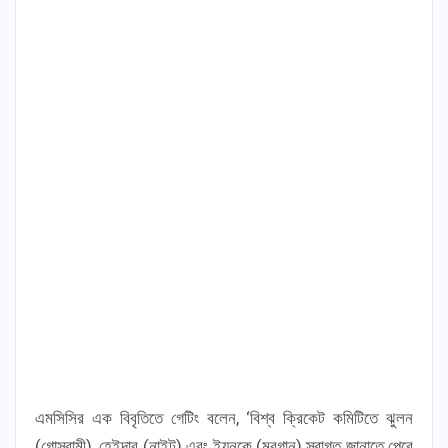
এমসিসির এক বিবৃতিতে গেটিং বলেন, ‘বিশ্ব ক্রিকেট কমিটিতে ঝুলন
(গোস্বামী), হেইদার (নাইট) এবং ইয়নকে (মরগান) স্বাগত জানাতে পেরে