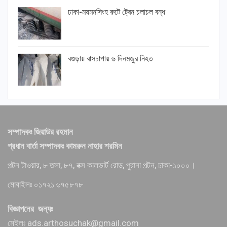
ঢাকা-ময়মনসিংহ রুটে ট্রেন চলাচল বন্ধ
বগুড়ায় বাসচাপায় ৬ দিনমজুর নিহত
সম্পাদকঃ জিয়াউর রহমান
প্রধান বার্তা সম্পাদকঃ কামরুন নাহার শরমিন
পল্টন টাওয়ার, ৮ তলা, ৮৭, বক্স কালভার্ট রোড, পুরানা পল্টন, ঢাকা-১০০০।
মোবাইলঃ ০১৭২১ ৬৭৫৮৭৮
বিজ্ঞাপনের জন্যঃ
মেইলঃ ads.arthosuchak@gmail.com