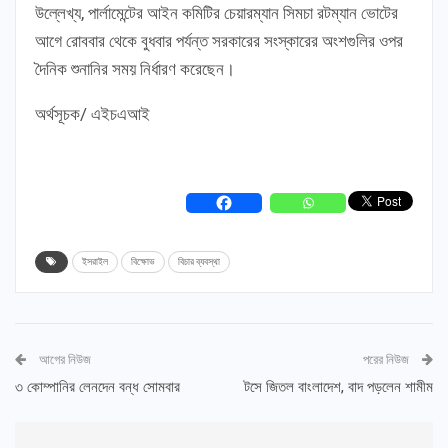
উল্লেখ্য, পার্লামেন্টের আইন কমিটির চেয়ারম্যান সিমচা রটম্যান ভোটের
আগে রোববার থেকে বুধবার পর্যন্ত সরকারের সংস্কারের অংশগুলির ওপর
দৈনিক শুনানির সময় নির্ধারণ করেছেন।
অর্থসূচক/ এইচএআই
ইসরাইল
বিক্ষোভ
বিচার ব্যবস্থা
আগের নিউজ
পরের নিউজ
৩ কোম্পানির লেনদেন বন্ধ সোমবার
টসে জিতল বাংলাদেশ, বাদ পড়লেন শামীম