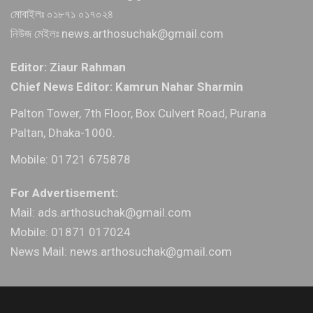
মোবাইলঃ ০১৮৭১ ০১৭০২৪
নিউজ মেইলঃ news.arthosuchak@gmail.com
Editor: Ziaur Rahman
Chief News Editor: Kamrun Nahar Sharmin
Palton Tower, 7th Floor, Box Culvert Road, Purana
Paltan, Dhaka-1000.
Mobile: 01721 675878
For Advertisement:
Mail: ads.arthosuchak@gmail.com
Mobile: 01871 017024
News Mail: news.arthosuchak@gmail.com