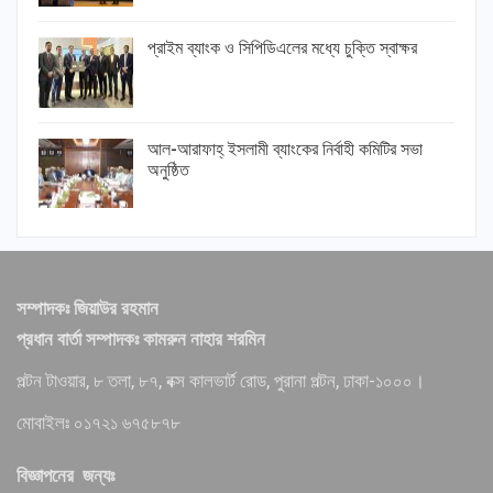
প্রাইম ব্যাংক ও সিপিডিএলের মধ্যে চুক্তি স্বাক্ষর
আল-আরাফাহ্ ইসলামী ব্যাংকের নির্বাহী কমিটির সভা
অনুষ্ঠিত
সম্পাদকঃ জিয়াউর রহমান
প্রধান বার্তা সম্পাদকঃ কামরুন নাহার শরমিন
পল্টন টাওয়ার, ৮ তলা, ৮৭, বক্স কালভার্ট রোড, পুরানা পল্টন, ঢাকা-১০০০।
মোবাইলঃ ০১৭২১ ৬৭৫৮৭৮
বিজ্ঞাপনের জন্যঃ