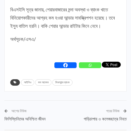
বিএসইসি সূত্র জানায়, শেয়ারবাজারের মন্দা অবস্থা ও ব্যাংক খাতে
বিনিয়োগকারীদের আগ্রহ কম হওয়া আন্ডার সাবস্ক্রিপশন হয়েছে। তবে
ইস্যু বাতিল হয়নি। বাকি শেয়ার আন্ডার রাইটার কিনে নেবে।
অর্থসূচক/এসএ/
আইপিও
কম আবেদন
মিডল্যান্ড ব্যাংক
আগের নিউজ
পরের নিউজ
ফিলিস্তিনিদের অনিশ্চিত জীবন
গাড়িচাপায় ৩ কলেজছাত্র নিহত