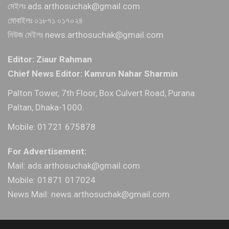
মেইলঃ ads.arthosuchak@gmail.com
মোবাইলঃ ০১৮৭১ ০১৭০২৪
নিউজ মেইলঃ news.arthosuchak@gmail.com
Editor: Ziaur Rahman
Chief News Editor: Kamrun Nahar Sharmin
Palton Tower, 7th Floor, Box Culvert Road, Purana
Paltan, Dhaka-1000.
Mobile: 01721 675878
For Advertisement:
Mail: ads.arthosuchak@gmail.com
Mobile: 01871 017024
News Mail: news.arthosuchak@gmail.com