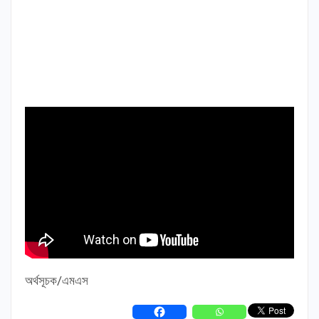
অর্থসূচক/এমএস