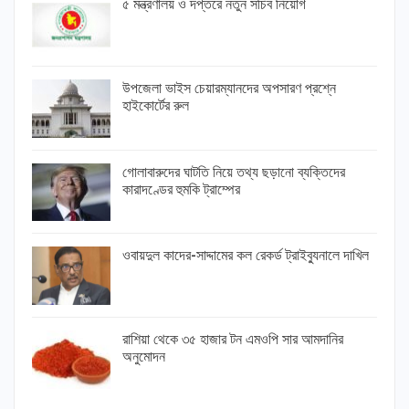
৫ মন্ত্রণালয় ও দপ্তরে নতুন সচিব নিয়োগ
উপজেলা ভাইস চেয়ারম্যানদের অপসারণ প্রশ্নে
হাইকোর্টের রুল
গোলাবারুদের ঘাটতি নিয়ে তথ্য ছড়ানো ব্যক্তিদের
কারাদণ্ডের হুমকি ট্রাম্পের
ওবায়দুল কাদের-সাদ্দামের কল রেকর্ড ট্রাইব্যুনালে দাখিল
রাশিয়া থেকে ৩৫ হাজার টন এমওপি সার আমদানির
অনুমোদন