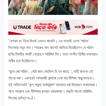
‘বেশরম রং’ নিয়ে বিতর্ক এখনও থামেনি। এর মধ্যেই এলো ‘পাঠান’
সিনেমার নতুন গান। শাহরুখ খান আগেই জানিয়ে দিয়েছিলেন যে পাঠান
ছবির দ্বিতীয় গানটি গেয়েছেন অরিজিৎ সিং। ফলে সংগীত শিল্পীর ভক্তরাও
অধীর হয়ে উঠেছিলেন।
‘ঝুমে জো পাঠান… মেরি জান মেহফিল হি বন জায়ে…’, শাহী ঝলকে এই
গানের শুরু। এরপরেই লাস্যময়ী অন্দাজে দেখা যায় দীপিকা পাড়ুকোনকে।
দুই অভিনেতাই ‘কুল অ্যান্ড ক্যাজুয়াল’ অবতারে ধরা দিয়েছেন ক্যামেরায়।
গানে শাহরুখ এবং দীপিকার রসায়ন নজরকাড়া। বাড়তি পাওনা অরিজিৎ
সিংয়ের দুর্দান্ত কণ্ঠ।