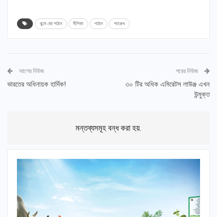
ঝুমে জো পাঠান
দীপিকা
পাঠান
শাহরুখ
আগের নিউজ
পরের নিউজ
ভারতের অধিনায়ক হার্দিক!
৩০ টির অধিক এমিরেটস লাউঞ্জ এখন
উন্মুক্ত
মন্তব্যসমূহ বন্ধ করা হয়.