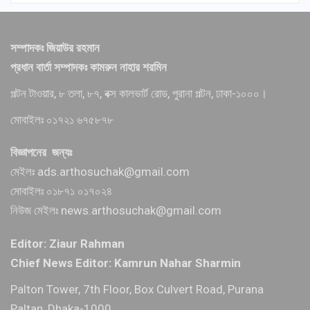
সম্পাদকঃ জিয়াউর রহমান
প্রধান বার্তা সম্পাদকঃ কামরুন নাহার শরমিন
পল্টন টাওয়ার, ৮ তলা, ৮৭, বক্স কালভার্ট রোড, পুরানা পল্টন, ঢাকা-১০০০।
মোবাইলঃ ০১৭২১ ৬৭৫৮৭৮
বিজ্ঞাপনের জন্যঃ
মেইলঃ ads.arthosuchak@gmail.com
মোবাইলঃ ০১৮৭১ ০১৭০২৪
নিউজ মেইলঃ news.arthosuchak@gmail.com
Editor: Ziaur Rahman
Chief News Editor: Kamrun Nahar Sharmin
Palton Tower, 7th Floor, Box Culvert Road, Purana
Paltan, Dhaka-1000.