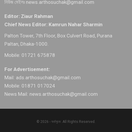
নিউজ মেইলঃ news.arthosuchak@gmail.com
Editor: Ziaur Rahman
Chief News Editor: Kamrun Nahar Sharmin
Palton Tower, 7th Floor, Box Culvert Road, Purana
Paltan, Dhaka-1000.
Mobile: 01721 675878
For Advertisement:
Mail: ads.arthosuchak@gmail.com
Mobile: 01871 017024
News Mail: news.arthosuchak@gmail.com
© 2026 - অর্থসূচক. All Rights Reserved.