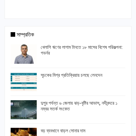
সাম্প্রতিক
খেলাপি ঋণের লাগাম টানতে ১৮ মাসের বিশেষ পরিকল্পনা:
গভর্নর
সূচকের মিশ্র প্রতিক্রিয়ায় চলছে লেনদেন
দুপুর পর্যন্ত ৬ জেলায় ঝড়-বৃষ্টির আভাস, নদীবন্দরে ১
নম্বর সতর্ক সংকেত
বড় ব্যবধানে বাড়ল সোনার দাম