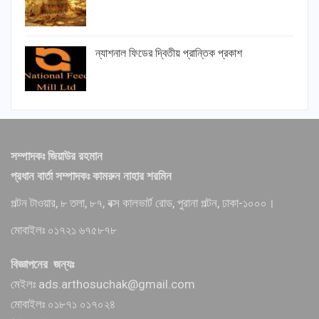
ন্যাশনাল ফিডের দ্বিতীয় প্রান্তিক প্রকাশ
সম্পাদকঃ জিয়াউর রহমান
প্রধান বার্তা সম্পাদকঃ কামরুন নাহার শরমিন
পল্টন টাওয়ার, ৮ তলা, ৮৭, বক্স কালভার্ট রোড, পুরানা পল্টন, ঢাকা-১০০০।
মোবাইলঃ ০১৭২১ ৬৭৫৮৭৮
বিজ্ঞাপনের জন্যঃ
মেইলঃ ads.arthosuchak@gmail.com
মোবাইলঃ ০১৮৭১ ০১৭০২৪