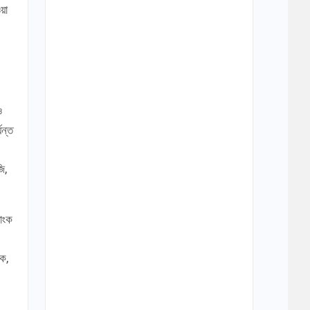
য়া
ও
যন্ত
ি,
যাংক
ংক,