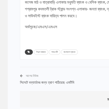
কলেজ মাঠ ও যাত্রাবাড়ি এলাকায় মধুমতি ব্যাংক ও বেসিক ব্যাংক, মে
শশ্রামপুর কদমতলী ট্রাক স্ট্যান্ড সংলগ্ন এলাকায়- জনতা ব্যাংক, ন
ও সাউথইস্ট ব্যাংক দায়িত্ব পালন করবে।
অর্থসূচক/এমএস/এমএস
ঈদুল আজহা
পশুর হাঁট
বাংলাদেশ ব্যাংক
আগের নিউজ
সিলেটে বন্যার্তদের জন্য ত্রাণ পাঠিয়েছে এমটিবি
ম