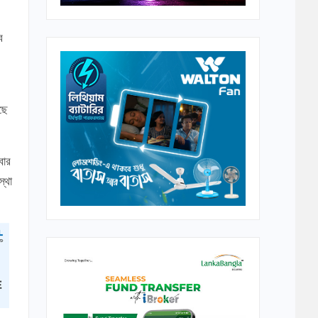
ব
াছে
বার
্থা