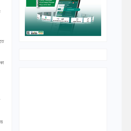
ে
াতে
াকা
এ
ময়