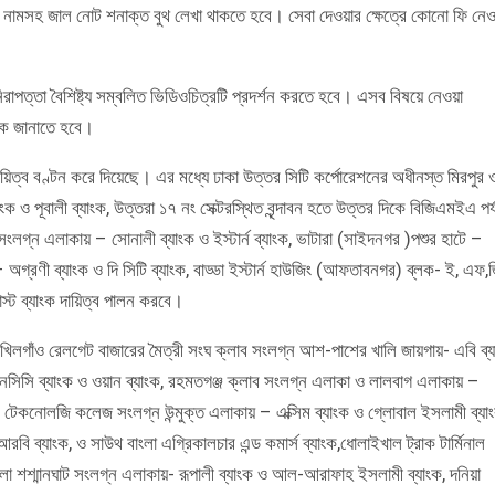
ংকের নামসহ জাল নোট শনাক্ত বুথ লেখা থাকতে হবে। সেবা দেওয়ার ক্ষেত্রে কোনো ফি নেও
রাপত্তা বৈশিষ্ট্য সম্বলিত ভিডিওচিত্রটি প্রদর্শন করতে হবে। এসব বিষয়ে নেওয়া
ককে জানাতে হবে।
ায়িত্ব বণ্টন করে দিয়েছে। এর মধ্যে ঢাকা উত্তর সিটি কর্পোরেশনের অধীনস্ত মিরপুর 
ক ও পূবালী ব্যাংক, উত্তরা ১৭ নং সেক্টরস্থিত বৃন্দাবন হতে উত্তর দিকে বিজিএমইএ পর্
ডাঙ্গা সংলগ্ন এলাকায় – সোনালী ব্যাংক ও ইস্টার্ন ব্যাংক, ভাটারা (সাইদনগর )পশুর হাটে –
অগ্রণী ব্যাংক ও দি সিটি ব্যাংক, বাড্ডা ইস্টার্ন হাউজিং (আফতাবনগর) ব্লক- ই, এফ,জ
্রাস্ট ব্যাংক দায়িত্ব পালন করবে।
খিলগাঁও রেলগেট বাজারের মৈত্রী সংঘ ক্লাব সংলগ্ন আশ-পাশের খালি জায়গায়- এবি ব্
সিসি ব্যাংক ও ওয়ান ব্যাংক, রহমতগঞ্জ ক্লাব সংলগ্ন এলাকা ও লালবাগ এলাকায় –
েদার টেকনোলজি কলেজ সংলগ্ন উন্মুক্ত এলাকায় – এক্সিম ব্যাংক ও গ্লোবাল ইসলামী ব্যা
ি ব্যাংক, ও সাউথ বাংলা এগ্রিকালচার এন্ড কমার্স ব্যাংক,ধোলাইখাল ট্রাক টার্মিনাল
োলা শশ্মানঘাট সংলগ্ন এলাকায়- রূপালী ব্যাংক ও আল-আরাফাহ ইসলামী ব্যাংক, দনিয়া