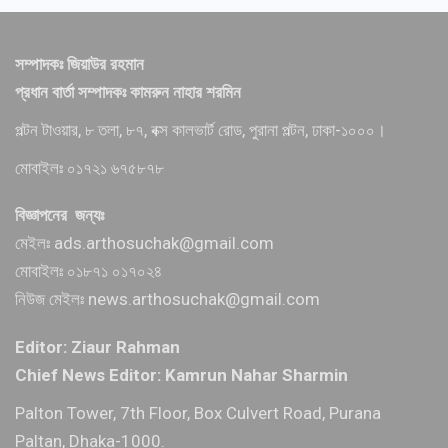
সম্পাদকঃ জিয়াউর রহমান
প্রধান বার্তা সম্পাদকঃ কামরুন নাহার শরমিন
পল্টন টাওয়ার, ৮ তলা, ৮৭, বক্স কালভার্ট রোড, পুরানা পল্টন, ঢাকা-১০০০।
মোবাইলঃ ০১৭২১ ৬৭৫৮৭৮
বিজ্ঞাপনের জন্যঃ
মেইলঃ ads.arthosuchak@gmail.com
মোবাইলঃ ০১৮৭১ ০১৭০২৪
নিউজ মেইলঃ news.arthosuchak@gmail.com
Editor: Ziaur Rahman
Chief News Editor: Kamrun Nahar Sharmin
Palton Tower, 7th Floor, Box Culvert Road, Purana
Paltan, Dhaka-1000.