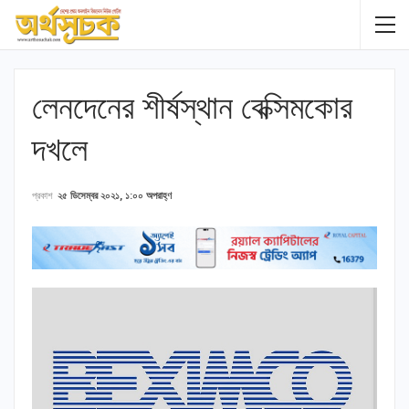
লেনদেনের শীর্ষস্থান বেক্সিমকোর
দখলে
প্রকাশ
২৫ ডিসেম্বর ২০২১, ১:০০ অপরাহ্ণ