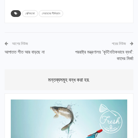
বেক্সিমকো
লেনদেনের শীর্ষস্থান
আগের নিউজ
পরের নিউজ
আপাতত শীত আর বাড়ছে না
পররাষ্ট্র মন্ত্রণালয় ‘কূটনৈতিকভাবে ব্যর্থ’:
কাদের মির্জা
মন্তব্যসমূহ বন্ধ করা হয়.