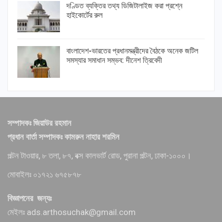
দণ্ডিত ব্যক্তির তথ্য ডিজিটালাইজ করা প্রশ্নে
হাইকোর্টের রুল
বাংলাদেশ-ভারতের প্রধানমন্ত্রীদের বৈঠকে অনেক জটিল
সমস্যার সমাধান সম্ভব: দীনেশ ত্রিবেদী
সম্পাদকঃ জিয়াউর রহমান
প্রধান বার্তা সম্পাদকঃ কামরুন নাহার শরমিন
পল্টন টাওয়ার, ৮ তলা, ৮৭, বক্স কালভার্ট রোড, পুরানা পল্টন, ঢাকা-১০০০।
মোবাইলঃ ০১৭২১ ৬৭৫৮৭৮
বিজ্ঞাপনের জন্যঃ
মেইলঃ ads.arthosuchak@gmail.com