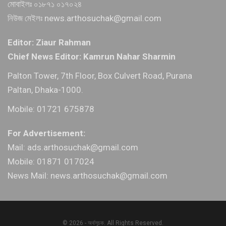
মোবাইলঃ ০১৮৭১ ০১৭০২৪
নিউজ মেইলঃ news.arthosuchak@gmail.com
Editor: Ziaur Rahman
Chief News Editor: Kamrun Nahar Sharmin
Palton Tower, 7th Floor, Box Culvert Road, Purana
Paltan, Dhaka-1000.
Mobile: 01721 675878
For Advertisement:
Mail: ads.arthosuchak@gmail.com
Mobile: 01871 017024
News Mail: news.arthosuchak@gmail.com
© 2026 - অর্থসূচক. All Rights Reserved.