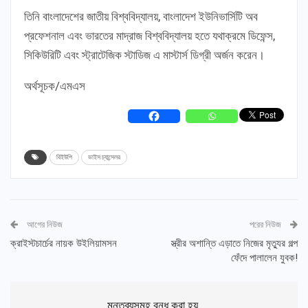
তিনি বাংলাদেশের জাতীয় বিশ্ববিদ্যালয়, বাংলাদেশ ইউনিভার্সিটি অব
প্রফেশনাল এবং ভারতের মাদ্রাজ বিশ্ববিদ্যালয় হতে যথাক্রমে ডিফেন্স,
সিকিউরিটি এবং স্ট্রাটেজিক স্টাডিজ এ মাস্টার্স ডিগ্রী অর্জন করেন।
অর্থসূচক/এমএস
বিইউপি
ভাইস চ্যান্সেলর
আগের নিউজ
পরের নিউজ
ক্রাইস্টচার্চের নায়ক উইলিয়ামসন
স্ত্রীর অশান্তি এড়াতে নিজের মৃত্যুর গল্প
ফেঁদে পালালেন যুবক!
মন্তব্যসমূহ বন্ধ করা হয়.