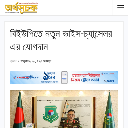
বিইউপিতে নতুন ভাইস-চ্যান্সেলর
এর যোগদান
প্রকাশ
৫ জানুয়ারি ২০২১, ৪:২৭ অপরাহ্ণ