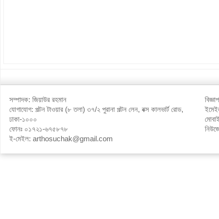
সম্পাদক: জিয়াউর রহমান
বিজ্ঞ
যোগাযোগ: পল্টন টাওয়ার (৮ তলা) ৩৭/২ পুরানা পল্টন লেন, বক্স কালভার্ট রোড,
ইমে
ঢাকা-১০০০
মোবা
ফোনঃ ০১৭২১-৬৭৫৮৭৮
নিউজ
ই-মেইল: arthosuchak@gmail.com