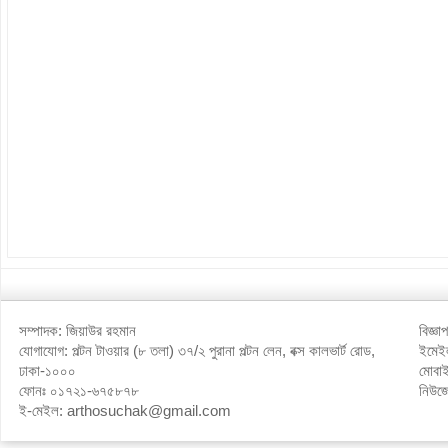
সম্পাদক: জিয়াউর রহমান
বিজ্ঞ
যোগাযোগ: পল্টন টাওয়ার (৮ তলা) ৩৭/২ পুরানা পল্টন লেন, বক্স কালভার্ট রোড,
ইমে
ঢাকা-১০০০
মোবা
ফোনঃ ০১৭২১-৬৭৫৮৭৮
নিউজ
ই-মেইল: arthosuchak@gmail.com