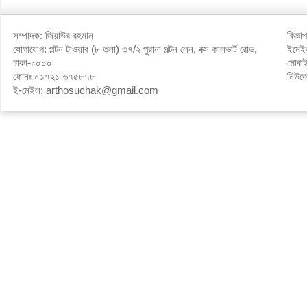
সম্পাদক: জিয়াউর রহমান
বিজ্ঞ
যোগাযোগ: পল্টন টাওয়ার (৮ তলা) ৩৭/২ পুরানা পল্টন লেন, বক্স কালভার্ট রোড,
ইমে
ঢাকা-১০০০
মোবা
ফোনঃ ০১৭২১-৬৭৫৮৭৮
নিউজ
ই-মেইল: arthosuchak@gmail.com