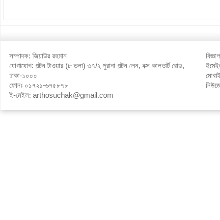
সম্পাদক: জিয়াউর রহমান
বিজ্ঞ
যোগাযোগ: পল্টন টাওয়ার (৮ তলা) ৩৭/২ পুরানা পল্টন লেন, বক্স কালভার্ট রোড,
ইমে
ঢাকা-১০০০
মোবা
ফোনঃ ০১৭২১-৬৭৫৮৭৮
নিউজ
ই-মেইল: arthosuchak@gmail.com