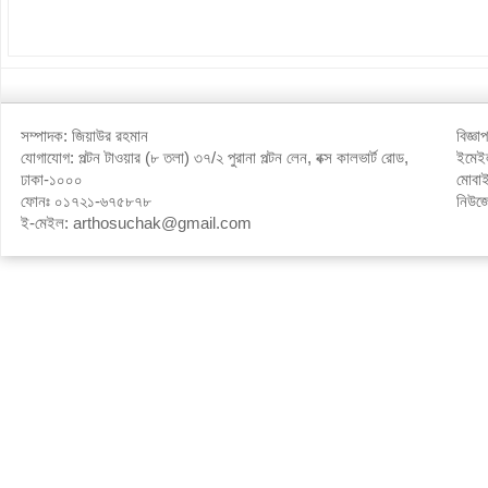
সম্পাদক: জিয়াউর রহমান
বিজ্ঞ
যোগাযোগ: পল্টন টাওয়ার (৮ তলা) ৩৭/২ পুরানা পল্টন লেন, বক্স কালভার্ট রোড,
ইমে
ঢাকা-১০০০
মোবা
ফোনঃ ০১৭২১-৬৭৫৮৭৮
নিউজ
ই-মেইল: arthosuchak@gmail.com