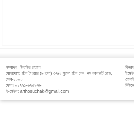
সম্পাদক: জিয়াউর রহমান
বিজ্ঞ
যোগাযোগ: পল্টন টাওয়ার (৮ তলা) ৩৭/২ পুরানা পল্টন লেন, বক্স কালভার্ট রোড,
ইমে
ঢাকা-১০০০
মোবা
ফোনঃ ০১৭২১-৬৭৫৮৭৮
নিউজ
ই-মেইল: arthosuchak@gmail.com