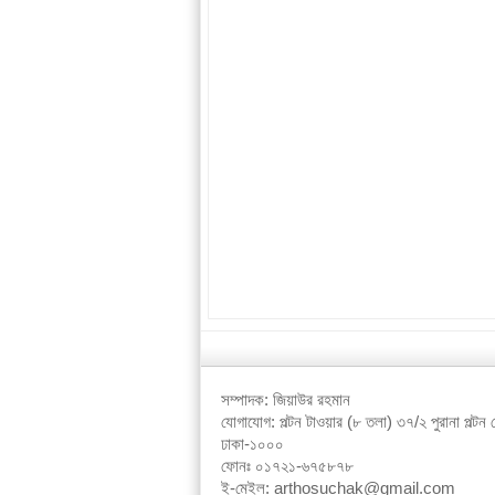
সম্পাদক: জিয়াউর রহমান
যোগাযোগ: পল্টন টাওয়ার (৮ তলা) ৩৭/২ পুরানা পল্টন ল
ঢাকা-১০০০
ফোনঃ ০১৭২১-৬৭৫৮৭৮
ই-মেইল: arthosuchak@gmail.com