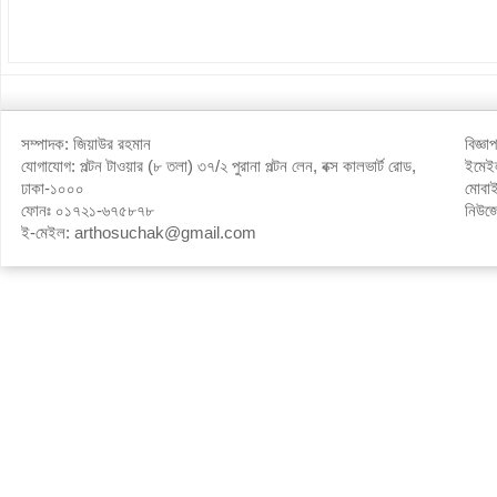
সম্পাদক: জিয়াউর রহমান
বিজ্ঞ
যোগাযোগ: পল্টন টাওয়ার (৮ তলা) ৩৭/২ পুরানা পল্টন লেন, বক্স কালভার্ট রোড,
ইমে
ঢাকা-১০০০
মোবা
ফোনঃ ০১৭২১-৬৭৫৮৭৮
নিউজ
ই-মেইল: arthosuchak@gmail.com