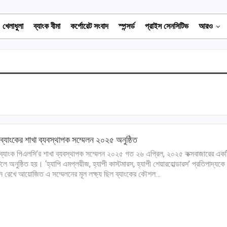
খেলাধুলা
ব্যাংক বীমা
কর্পোরেট সংবাদ
স্পন্সর্ড
প্রাইস সেনসিটিভ
আরও
 ব্যাংকের শাখা ব্যবস্থাপক সম্মেলন ২০২৫ অনুষ্ঠিত
 ব্যাংক পিএলসি’র শাখা ব্যবস্থাপক সম্মেলন ২০২৫ গত ২৬ এপ্রিল, ২০২৫ কক্সবাজারের একট
লে অনুষ্ঠিত হয়। ‘হ্যাপি এমপ্লয়ীজ, হ্যাপী কাস্টমারস, হ্যাপী শেয়ারহোল্ডারস’ প্রতিপাদ্যকে
ে রেখে আয়োজিত এ সম্মেলনের মূল লক্ষ্য ছিল ব্যাংকের কৌশল…