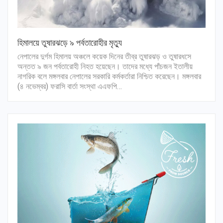
হিমালয়ে তুষারঝড়ে ৯ পর্বতারোহীর মৃত্যু
নেপালের দুর্গম হিমালয় অঞ্চলে কয়েক দিনের তীব্র তুষারঝড় ও তুষারধসে
অন্তত ৯ জন পর্বতারোহী নিহত হয়েছেন। তাদের মধ্যে পাঁচজন ইতালীয়
নাগরিক বলে মঙ্গলবার নেপালের সরকারি কর্মকর্তারা নিশ্চিত করেছেন। মঙ্গলবার
(৪ নভেম্বর) ফরাসি বার্তা সংস্থা এএফপি…