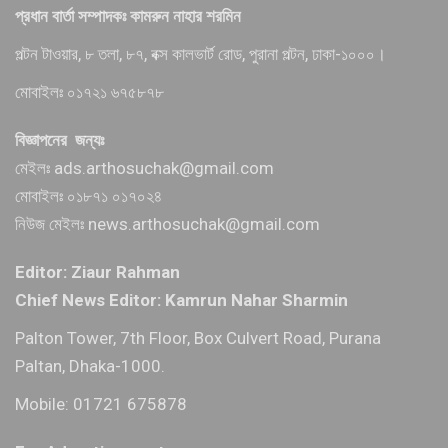
প্রধান বার্তা সম্পাদকঃ কামরুন নাহার শরমিন
পল্টন টাওয়ার, ৮ তলা, ৮৭, বক্স কালভার্ট রোড, পুরানা পল্টন, ঢাকা-১০০০।
মোবাইলঃ ০১৭২১ ৬৭৫৮৭৮
বিজ্ঞাপনের জন্যঃ
মেইলঃ ads.arthosuchak@gmail.com
মোবাইলঃ ০১৮৭১ ০১৭০২৪
নিউজ মেইলঃ news.arthosuchak@gmail.com
Editor: Ziaur Rahman
Chief News Editor: Kamrun Nahar Sharmin
Palton Tower, 7th Floor, Box Culvert Road, Purana
Paltan, Dhaka-1000.
Mobile: 01721 675878