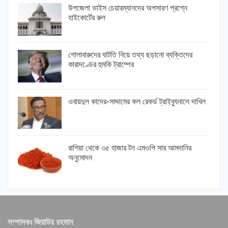
উপজেলা ভাইস চেয়ারম্যানদের অপসারণ প্রশ্নে
হাইকোর্টের রুল
গোলাবারুদের ঘাটতি নিয়ে তথ্য ছড়ানো ব্যক্তিদের
কারাদণ্ডের হুমকি ট্রাম্পের
ওবায়দুল কাদের-সাদ্দামের কল রেকর্ড ট্রাইব্যুনালে দাখিল
রাশিয়া থেকে ৩৫ হাজার টন এমওপি সার আমদানির
অনুমোদন
সম্পাদকঃ জিয়াউর রহমান