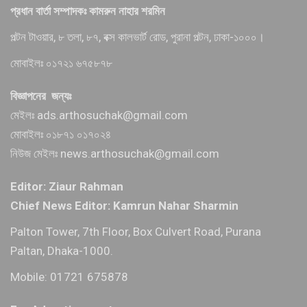
প্রধান বার্তা সম্পাদকঃ কামরুন নাহার শরমিন
পল্টন টাওয়ার, ৮ তলা, ৮৭, বক্স কালভার্ট রোড, পুরানা পল্টন, ঢাকা-১০০০।
মোবাইলঃ ০১৭২১ ৬৭৫৮৭৮
বিজ্ঞাপনের জন্যঃ
মেইলঃ ads.arthosuchak@gmail.com
মোবাইলঃ ০১৮৭১ ০১৭০২৪
নিউজ মেইলঃ news.arthosuchak@gmail.com
Editor: Ziaur Rahman
Chief News Editor: Kamrun Nahar Sharmin
Palton Tower, 7th Floor, Box Culvert Road, Purana
Paltan, Dhaka-1000.
Mobile: 01721 675878