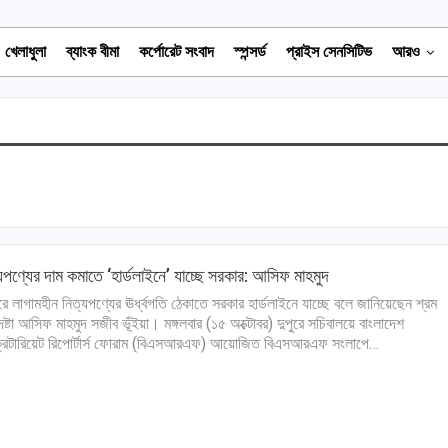
খেলাধুলা
ব্যাংক বীমা
কর্পোরেট সংবাদ
স্পন্সর্ড
প্রাইস সেনসিটিভ
আরও
যপণ্যের দাম কমাতে ‘হার্ডলাইনে’ যাচ্ছে সরকার: আসিফ মাহমুদ
রে লাগামহীন নিত্যপণ্যের ঊর্ধ্বগতি ঠেকাতে সরকার হার্ডলাইনে যাচ্ছে বলে জানিয়েছেন শ্রম
ষ্টা আসিফ মাহমুদ সজীব ভূঁইয়া। মঙ্গলবার (১৫ অক্টোবর) দুপুরে সচিবালয়ে বাংলাদেশ
রেটারিয়েট রিপোর্টার্স ফোরাম (বিএসআরএফ) আয়োজিত বিএসআরএফ সংলাপে…