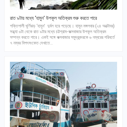
রাত ৯টায় মধ্যে ‘হামুন’ উপকূল অতিক্রম শুরু করতে পারে
শক্তিশালী ঘূর্ণিঝড় ‘হামুন’ দুর্বল হয়ে পড়েছে। হামুন মঙ্গলবার (২৪ অক্টোবর)
সন্ধ্যা ৬টা থেকে রাত ৯টার মধ্যে চট্টগ্রাম-কক্সবাজার উপকূল অতিক্রম
সম্পন্ন করতে পারে। একই সঙ্গে কক্সবাজার সমুদ্রবন্দরকে ৬ নম্বরের পরিবর্তে
৭ নম্বর বিপৎসংকেত দেখাতে…