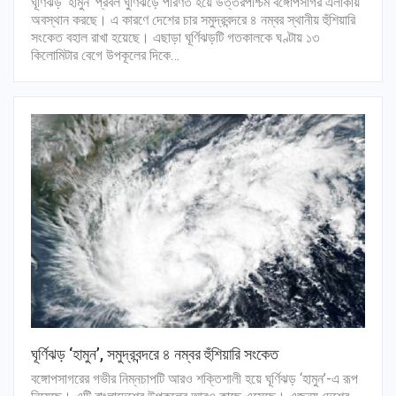
ঘূর্ণিঝড় ‌‘হামুন’ প্রবল ঘুর্ণিঝড়ে পরিণত হয়ে উত্তরপশ্চিম বঙ্গোপসাগর এলাকায়
অবস্থান করছে। এ কারণে দেশের চার সমুদ্রবন্দরে ৪ নম্বর স্থানীয় হুঁশিয়ারি
সংকেত বহাল রাখা হয়েছে। এছাড়া ঘূর্ণিঝড়টি গতকালকে ঘণ্টায় ১৩
কিলোমিটার বেগে উপকূলের দিকে…
ঘূর্ণিঝড় ‘হামুন’, সমুদ্রবন্দরে ৪ নম্বর হুঁশিয়ারি সংকেত
বঙ্গোপসাগরের গভীর নিম্নচাপটি আরও শক্তিশালী হয়ে ঘূর্ণিঝড় ‘হামুন’-এ রূপ