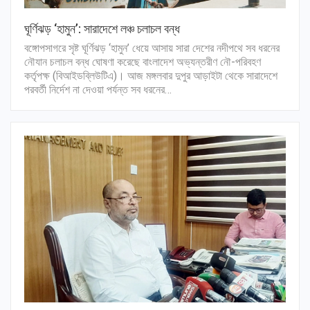
ঘূর্ণিঝড় ‘হামুন’: সারাদেশে লঞ্চ চলাচল বন্ধ
বঙ্গোপসাগরে সৃষ্ট ঘূর্ণিঝড় ‘হামুন’ ধেয়ে আসায় সারা দেশের নদীপথে সব ধরনের
নৌযান চলাচল বন্ধ ঘোষণা করেছে বাংলাদেশ অভ্যন্তরীণ নৌ-পরিবহণ
কর্তৃপক্ষ (বিআইডব্লিউটিএ)। আজ মঙ্গলবার দুপুর আড়াইটা থেকে সারাদেশে
পরবর্তী নির্দেশ না দেওয়া পর্যন্ত সব ধরনের…