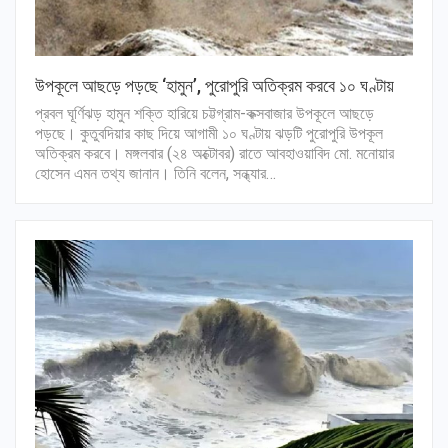
উপকূলে আছড়ে পড়ছে ‘হামুন’, পুরোপুরি অতিক্রম করবে ১০ ঘণ্টায়
প্রবল ঘূর্ণিঝড় হামুন শক্তি হারিয়ে চট্টগ্রাম-কক্সবাজার উপকূলে আছড়ে
পড়ছে। কুতুবদিয়ার কাছ দিয়ে আগামী ১০ ঘণ্টায় ঝড়টি পুরোপুরি উপকূল
অতিক্রম করবে। মঙ্গলবার (২৪ অক্টোবর) রাতে আবহাওয়াবিদ মো. মনোয়ার
হোসেন এমন তথ্য জানান। তিনি বলেন, সন্ধ্যার…