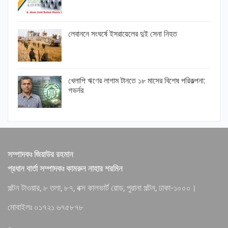
লেবাননে সংঘর্ষে ইসরায়েলের দুই সেনা নিহত
খেলাপি ঋণের লাগাম টানতে ১৮ মাসের বিশেষ পরিকল্পনা:
গভর্নর
সম্পাদকঃ জিয়াউর রহমান
প্রধান বার্তা সম্পাদকঃ কামরুন নাহার শরমিন
পল্টন টাওয়ার, ৮ তলা, ৮৭, বক্স কালভার্ট রোড, পুরানা পল্টন, ঢাকা-১০০০।
মোবাইলঃ ০১৭২১ ৬৭৫৮৭৮