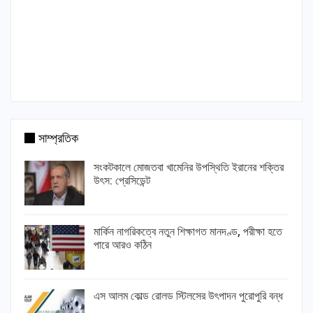
সাম্প্রতিক
সংকটকালে মোজতবা খামেনির উপস্থিতি ইরানের শক্তির
উৎস: প্রেসিডেন্ট
মার্কিন নাগরিকত্বে নতুন শিক্ষাগত মানদণ্ড, পরীক্ষা হতে
পারে আরও কঠিন
এস আলম কোল্ড রোলড স্টিলসের উৎপাদন পুরোপুরি বন্ধ