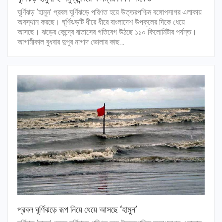
ঘূর্ণিঝড় ‌‘হামুন’ প্রবল ঘুর্ণিঝড়ে পরিণত হয়ে উত্তরপশ্চিম বঙ্গোপসাগর এলাকায়
অবস্থান করছে। ঘূর্ণিঝড়টি ধীরে ধীরে বাংলাদেশ উপকূলের দিকে ধেয়ে
আসছে। ঝড়ের কেন্দ্রে বাতাসের গতিবেগ উঠছে ১১০ কিলোমিটার পর্যন্ত।
আগামীকাল বুধবার দুপুর নাগাদ ভোলার কাছ…
প্রবল ঘূর্ণিঝড়ে রূপ নিয়ে ধেয়ে আসছে ‘হামুন’