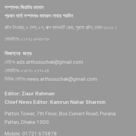
সম্পাদকঃ জিয়াউর রহমান
প্রধান বার্তা সম্পাদকঃ কামরুন নাহার শরমিন
পল্টন টাওয়ার, ৮ তলা, ৮৭, বক্স কালভার্ট রোড, পুরানা পল্টন, ঢাকা-১০০০।
মোবাইলঃ ০১৭২১ ৬৭৫৮৭৮
বিজ্ঞাপনের জন্যঃ
মেইলঃ ads.arthosuchak@gmail.com
মোবাইলঃ ০১৮৭১ ০১৭০২৪
নিউজ মেইলঃ news.arthosuchak@gmail.com
Editor: Ziaur Rahman
Chief News Editor: Kamrun Nahar Sharmin
Palton Tower, 7th Floor, Box Culvert Road, Purana
Paltan, Dhaka-1000.
Mobile: 01721 675878