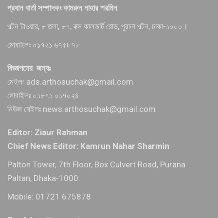
প্রধান বার্তা সম্পাদকঃ কামরুন নাহার শরমিন
পল্টন টাওয়ার, ৮ তলা, ৮৭, বক্স কালভার্ট রোড, পুরানা পল্টন, ঢাকা-১০০০।
মোবাইলঃ ০১৭২১ ৬৭৫৮৭৮
বিজ্ঞাপনের জন্যঃ
মেইলঃ ads.arthosuchak@gmail.com
মোবাইলঃ ০১৮৭১ ০১৭০২৪
নিউজ মেইলঃ news.arthosuchak@gmail.com
Editor: Ziaur Rahman
Chief News Editor: Kamrun Nahar Sharmin
Palton Tower, 7th Floor, Box Culvert Road, Purana
Paltan, Dhaka-1000.
Mobile: 01721 675878