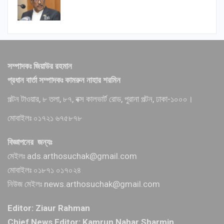
সম্পাদকঃ জিয়াউর রহমান
প্রধান বার্তা সম্পাদকঃ কামরুন নাহার শরমিন
পল্টন টাওয়ার, ৮ তলা, ৮৭, বক্স কালভার্ট রোড, পুরানা পল্টন, ঢাকা-১০০০।
মোবাইলঃ ০১৭২১ ৬৭৫৮৭৮
বিজ্ঞাপনের জন্যঃ
মেইলঃ ads.arthosuchak@gmail.com
মোবাইলঃ ০১৮৭১ ০১৭০২৪
নিউজ মেইলঃ news.arthosuchak@gmail.com
Editor: Ziaur Rahman
Chief News Editor: Kamrun Nahar Sharmin