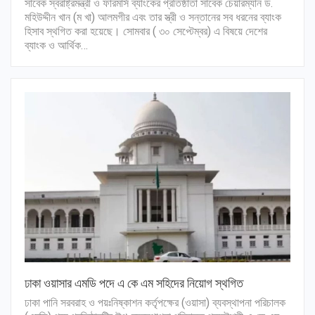
সাবেক স্বরাষ্ট্রমন্ত্রী ও ফারমার্স ব্যাংকের প্রতিষ্ঠাতা সাবেক চেয়ারম্যান ড.
মহিউদ্দীন খান (ম খা) আলমগীর এবং তার স্ত্রী ও সন্তানের সব ধরনের ব্যাংক
হিসাব স্থগিত করা হয়েছে। সোমবার ( ৩০ সেপ্টেম্বর) এ বিষয়ে দেশের
ব্যাংক ও আর্থিক…
ঢাকা ওয়াসার এমডি পদে এ কে এম সহিদের নিয়োগ স্থগিত
ঢাকা পানি সরবরাহ ও পয়ঃনিষ্কাশন কর্তৃপক্ষের (ওয়াসা) ব্যবস্থাপনা পরিচালক