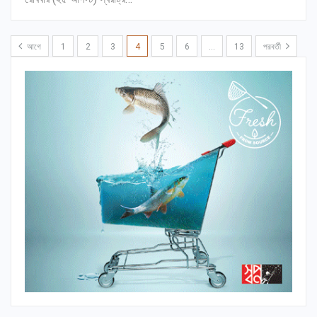
আগে
1
2
3
4
5
6
…
13
পরবর্তী