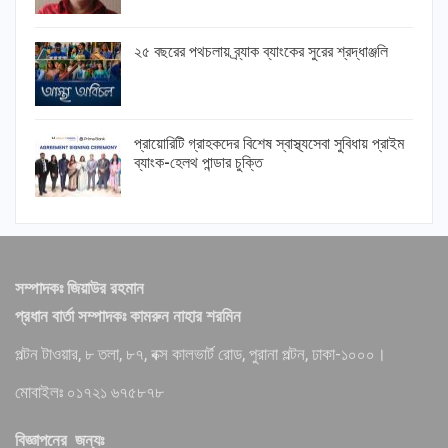
২৫ বছরের পথচলায় ব্র্যাক ব্যাংকের সুরের শ্রদ্ধাঞ্জলি
প্রায়োরিটি গ্রাহকদের বিশেষ স্বাস্থ্যসেবা সুবিধায় প্রাইম
ব্যাংক-হেলথ পান্ডার চুক্তি
সম্পাদকঃ জিয়াউর রহমান
প্রধান বার্তা সম্পাদকঃ কামরুন নাহার শরমিন
পল্টন টাওয়ার, ৮ তলা, ৮৭, বক্স কালভার্ট রোড, পুরানা পল্টন, ঢাকা-১০০০।
মোবাইলঃ ০১৭২১ ৬৭৫৮৭৮
বিজ্ঞাপনের জন্যঃ