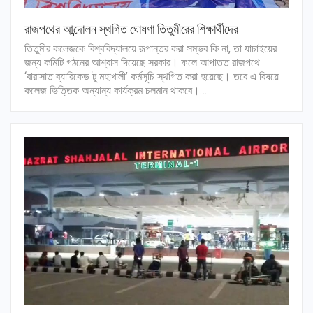
রাজপথের আন্দোলন স্থগিত ঘোষণা তিতুমীরের শিক্ষার্থীদের
তিতুমীর কলেজকে বিশ্ববিদ্যালয়ে রূপান্তর করা সম্ভব কি না, তা যাচাইয়ের
জন্য কমিটি গঠনের আশ্বাস দিয়েছে সরকার। ফলে আপাতত রাজপথে
‘বারাসাত ব্যারিকেড টু মহাখালী’ কর্মসূচি স্থগিত করা হয়েছে। তবে এ বিষয়ে
কলেজ ভিত্তিক অন্যান্য কার্যক্রম চলমান থাকবে।…