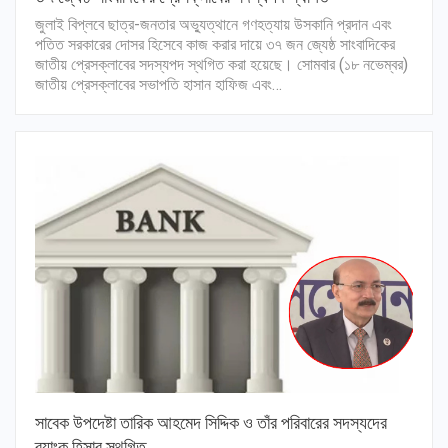
জুলাই বিপ্লবে ছাত্র-জনতার অভ্যুত্থানে গণহত্যায় উসকানি প্রদান এবং
পতিত সরকারের দোসর হিসেবে কাজ করার দায়ে ৩৭ জন জ্যেষ্ঠ সাংবাদিকের
জাতীয় প্রেসক্লাবের সদস্যপদ স্থগিত করা হয়েছে। সোমবার (১৮ নভেম্বর)
জাতীয় প্রেসক্লাবের সভাপতি হাসান হাফিজ এবং…
সাবেক উপদেষ্টা তারিক আহমেদ সিদ্দিক ও তাঁর পরিবারের সদস্যদের
ব্যাংক হিসাব স্থগিত