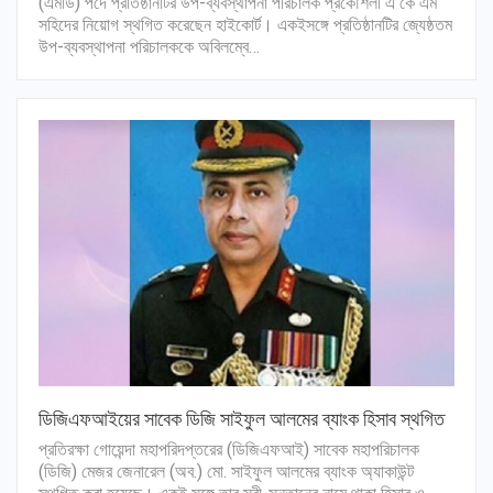
(এমডি) পদে প্রতিষ্ঠানটির উপ-ব্যবস্থাপনা পরিচালক প্রকৌশলী এ কে এম
সহিদের নিয়োগ স্থগিত করেছেন হাইকোর্ট। একইসঙ্গে প্রতিষ্ঠানটির জ্যেষ্ঠতম
উপ-ব্যবস্থাপনা পরিচালককে অবিলম্বে…
ডিজিএফআইয়ের সাবেক ডিজি সাইফুল আলমের ব্যাংক হিসাব স্থগিত
প্রতিরক্ষা গোয়েন্দা মহাপরিদপ্তরের (ডিজিএফআই) সাবেক মহাপরিচালক
(ডিজি) মেজর জেনারেল (অব.) মো. সাইফুল আলমের ব্যাংক অ্যাকাউন্ট