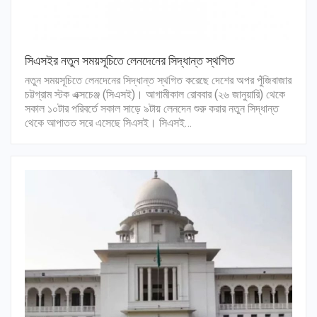
সিএসইর নতুন সময়সূচিতে লেনদেনের সিদ্ধান্ত স্থগিত
নতুন সময়সূচিতে লেনদেনের সিদ্ধান্ত স্থগিত করেছে দেশের অপর পুঁজিবাজার
চট্টগ্রাম স্টক এক্সচেঞ্জ (সিএসই)। আগামীকাল রোববার (২৬ জানুয়ারি) থেকে
সকাল ১০টার পরিবর্তে সকাল সাড়ে ৯টায় লেনদেন শুরু করার নতুন সিদ্ধান্ত
থেকে আপাতত সরে এসেছে সিএসই। সিএসই…