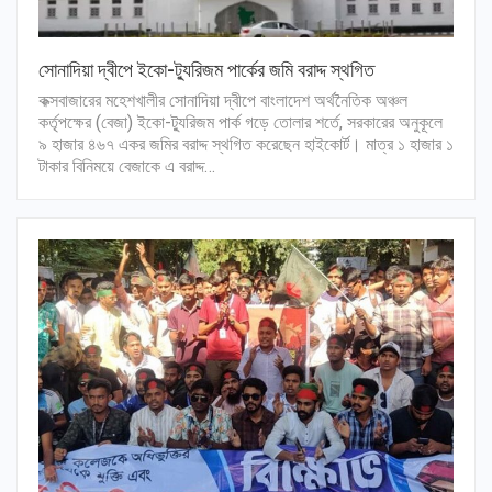
সোনাদিয়া দ্বীপে ইকো-ট্যুরিজম পার্কের জমি বরাদ্দ স্থগিত
কক্সবাজারের মহেশখালীর সোনাদিয়া দ্বীপে বাংলাদেশ অর্থনৈতিক অঞ্চল
কর্তৃপক্ষের (বেজা) ইকো-ট্যুরিজম পার্ক গড়ে তোলার শর্তে, সরকারের অনুকূলে
৯ হাজার ৪৬৭ একর জমির বরাদ্দ স্থগিত করেছেন হাইকোর্ট। মাত্র ১ হাজার ১
টাকার বিনিময়ে বেজাকে এ বরাদ্দ…