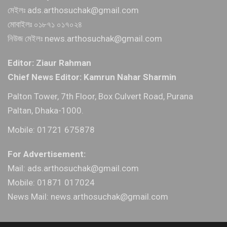
মেইলঃ ads.arthosuchak@gmail.com
মোবাইলঃ ০১৮৭১ ০১৭০২৪
নিউজ মেইলঃ news.arthosuchak@gmail.com
Editor: Ziaur Rahman
Chief News Editor: Kamrun Nahar Sharmin
Palton Tower, 7th Floor, Box Culvert Road, Purana
Paltan, Dhaka-1000.
Mobile: 01721 675878
For Advertisement:
Mail: ads.arthosuchak@gmail.com
Mobile: 01871 017024
News Mail: news.arthosuchak@gmail.com