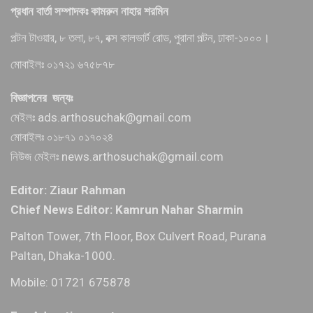
প্রধান বার্তা সম্পাদকঃ কামরুন নাহার শরমিন
পল্টন টাওয়ার, ৮ তলা, ৮৭, বক্স কালভার্ট রোড, পুরানা পল্টন, ঢাকা-১০০০।
মোবাইলঃ ০১৭২১ ৬৭৫৮৭৮
বিজ্ঞাপনের জন্যঃ
মেইলঃ ads.arthosuchak@gmail.com
মোবাইলঃ ০১৮৭১ ০১৭০২৪
নিউজ মেইলঃ news.arthosuchak@gmail.com
Editor: Ziaur Rahman
Chief News Editor: Kamrun Nahar Sharmin
Palton Tower, 7th Floor, Box Culvert Road, Purana
Paltan, Dhaka-1000.
Mobile: 01721 675878