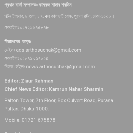
প্রধান বার্তা সম্পাদকঃ কামরুন নাহার শরমিন
পল্টন টাওয়ার, ৮ তলা, ৮৭, বক্স কালভার্ট রোড, পুরানা পল্টন, ঢাকা-১০০০।
মোবাইলঃ ০১৭২১ ৬৭৫৮৭৮
বিজ্ঞাপনের জন্যঃ
মেইলঃ ads.arthosuchak@gmail.com
মোবাইলঃ ০১৮৭১ ০১৭০২৪
নিউজ মেইলঃ news.arthosuchak@gmail.com
Editor: Ziaur Rahman
Chief News Editor: Kamrun Nahar Sharmin
Palton Tower, 7th Floor, Box Culvert Road, Purana
Paltan, Dhaka-1000.
Mobile: 01721 675878