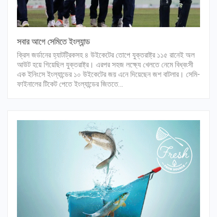
সবার আগে সেমিতে ইংল্যান্ড
ক্রিস জর্ডানের হ্যাটট্রিকসহ ৪ উইকেটের তোপে যুক্তরাষ্ট্র ১১৫ রানেই অল
আউট হয়ে গিয়েছিল যুক্তরাষ্ট্র। এরপর সহজ লক্ষ্যে খেলতে নেমে বিধ্বংসী
এক ইনিংসে ইংল্যান্ডের ১০ উইকেটের জয় এনে দিয়েছেন জশ বাটলার। সেমি-
ফাইনালের টিকেট পেতে ইংল্যান্ডের জিততে…