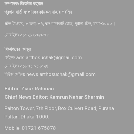
সম্পাদকঃ জিয়াউর রহমান
প্রধান বার্তা সম্পাদকঃ কামরুন নাহার শরমিন
পল্টন টাওয়ার, ৮ তলা, ৮৭, বক্স কালভার্ট রোড, পুরানা পল্টন, ঢাকা-১০০০।
মোবাইলঃ ০১৭২১ ৬৭৫৮৭৮
বিজ্ঞাপনের জন্যঃ
মেইলঃ ads.arthosuchak@gmail.com
মোবাইলঃ ০১৮৭১ ০১৭০২৪
নিউজ মেইলঃ news.arthosuchak@gmail.com
Editor: Ziaur Rahman
Chief News Editor: Kamrun Nahar Sharmin
Palton Tower, 7th Floor, Box Culvert Road, Purana
Paltan, Dhaka-1000.
Mobile: 01721 675878