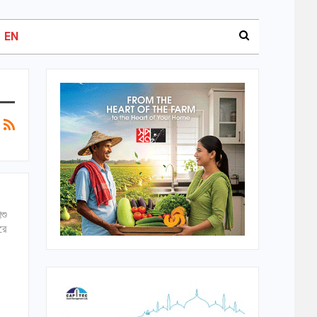
EN
শু
রে