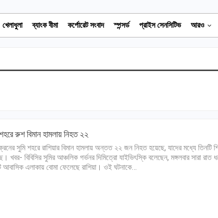
খেলাধুলা
ব্যাংক বীমা
কর্পোরেট সংবাদ
স্পন্সর্ড
প্রাইস সেনসিটিভ
আরও
 শহরে রুশ বিমান হামলায় নিহত ২২
রেনের সুমি শহরে রাশিয়ার বিমান হামলায় অন্তত ২২ জন নিহত হয়েছে, যাদের মধ্যে তিনটি শি
ছে। খবর- বিবিসির সুমির আঞ্চলিক গর্ভনর দিমিত্রো যাইভিৎস্কি বলেছেন, মঙ্গলবার সারা রাত ধ
 আবাসিক এলাকায় বোমা ফেলেছে রাশিয়া। ওই ঘটনাকে…