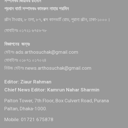
সম্পাদকঃ জিয়াউর রহমান
প্রধান বার্তা সম্পাদকঃ কামরুন নাহার শরমিন
পল্টন টাওয়ার, ৮ তলা, ৮৭, বক্স কালভার্ট রোড, পুরানা পল্টন, ঢাকা-১০০০।
মোবাইলঃ ০১৭২১ ৬৭৫৮৭৮
বিজ্ঞাপনের জন্যঃ
মেইলঃ ads.arthosuchak@gmail.com
মোবাইলঃ ০১৮৭১ ০১৭০২৪
নিউজ মেইলঃ news.arthosuchak@gmail.com
Editor: Ziaur Rahman
Chief News Editor: Kamrun Nahar Sharmin
Palton Tower, 7th Floor, Box Culvert Road, Purana
Paltan, Dhaka-1000.
Mobile: 01721 675878