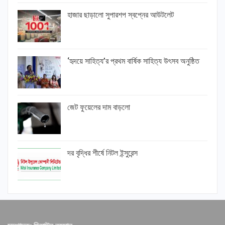
হাজার ছাড়ালো সুপারশপ স্বপ্নের আউটলেট
‘হৃদয়ে সাহিত্য’র প্রথম বার্ষিক সাহিত্য উৎসব অনুষ্ঠিত
জেট ফুয়েলের দাম বাড়লো
দর বৃদ্ধির শীর্ষে নিটল ইন্সুরেন্স