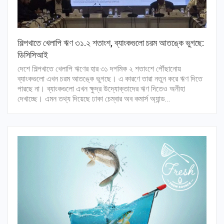
শিল্পখাতে খেলাপি ঋণ ৩১.২ শতাংশ, ব্যাংকগুলো চরম আতঙ্কে ভুগছে:
ডিসিসিআই
দেশে শিল্পখাতে খেলাপি ঋণের হার ৩১ দশমিক ২ শতাংশে পৌঁছানোয়
ব্যাংকগুলো এখন চরম আতঙ্কে ভুগছে। এ কারণে তারা নতুন করে ঋণ দিতে
পারছে না। ব্যাংকগুলো এখন ক্ষুদ্র উদ্যোক্তাদের ঋণ দিতেও অনীহা
দেখাচ্ছে। এমন তথ্য দিয়েছে ঢাকা চেম্বার অব কমার্স অ্যান্ড…