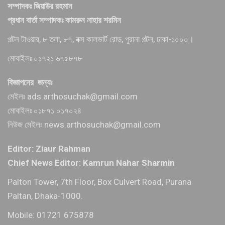
সম্পাদকঃ জিয়াউর রহমান
প্রধান বার্তা সম্পাদকঃ কামরুন নাহার শরমিন
পল্টন টাওয়ার, ৮ তলা, ৮৭, বক্স কালভার্ট রোড, পুরানা পল্টন, ঢাকা-১০০০।
মোবাইলঃ ০১৭২১ ৬৭৫৮৭৮
বিজ্ঞাপনের জন্যঃ
মেইলঃ ads.arthosuchak@gmail.com
মোবাইলঃ ০১৮৭১ ০১৭০২৪
নিউজ মেইলঃ news.arthosuchak@gmail.com
Editor: Ziaur Rahman
Chief News Editor: Kamrun Nahar Sharmin
Palton Tower, 7th Floor, Box Culvert Road, Purana
Paltan, Dhaka-1000.
Mobile: 01721 675878