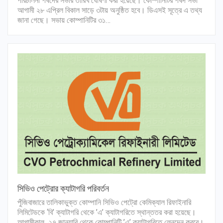
পরিচালনা পর্ষদের সভার তারিখ ঘোষণা করা হয়েছে। কোম্পানিটির পর্ষদ সভা
আগামী ২৮ এপ্রিল বিকাল সাড়ে ৩টায় অনুষ্ঠিত হবে। ডিএসই সূত্রে এ তথ্য
জানা গেছে। সভায় কোম্পানিটির ৩১…
সিভিও পেট্রোর ক্যাটাগরি পরিবর্তন
পুঁজিবাজারে তালিকাভুক্ত কোম্পানি সিভিও পেট্রো কেমিক্যাল রিফাইনারি
লিমিটেডকে ‘বি’ ক্যাটাগরি থেকে ’এ’ ক্যাটাগরিতে স্থান্ততর করা হয়েছে।
আগামীকাল ২৭ জানুয়ারি থেকে কোম্পানিটি ’এ’ ক্যাটাগরিতে লেনদেন করবে।