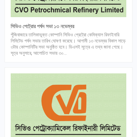
সিভিও পেট্রোর পর্ষদ সভা ১৩ নভেম্বর
পুঁজিবাজারে তালিকাভুক্ত কোম্পানি সিভিও প্রেট্রো কেমিক্যাল রিফাইনারি
লিমিটেড পর্ষদ সভার তারিখ ঘোষণা করেছে। আগামী ১৩ নভেম্বর বিকাল সাড়ে
৩টায় কোম্পানিটির সভা অনুষ্ঠিত হবে। ডিএসই সূত্রে এ তথ্য জানা গেছে।
সূত্র অনুসারে, আলোচিত সভায় ৩০…