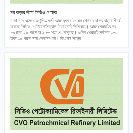
দর বাড়ার শীর্ষে সিভিও পেট্রো
ঢাকা স্টক এক্সচেঞ্জে (ডিএসই) আজ বুধবার টপটেন গেইনার বা দর বাড়ার শীর্ষে
রয়েছে সিভিও পেট্রোকেমিক্যাল রিফাইনারি লিমিটেড। আজ শেয়ারটির দর
১৬ টাকা ২০ পয়সা বা ৯.৮৮ শতাংশ বেড়েছে। এদিন শেয়ারটি সর্বশেষ ১৮০
টাকা ১০ পয়সা দরে লেনদেন হয়। ডিএসই সূত্রে…