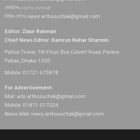
মোবাইলঃ ০১৮৭১ ০১৭০২৪
নিউজ মেইলঃ news.arthosuchak@gmail.com
Editor: Ziaur Rahman
Chief News Editor: Kamrun Nahar Sharmin
Palton Tower, 7th Floor, Box Culvert Road, Purana
Paltan, Dhaka-1000.
Mobile: 01721 675878
For Advertisement:
Mail: ads.arthosuchak@gmail.com
Mobile: 01871 017024
News Mail: news.arthosuchak@gmail.com