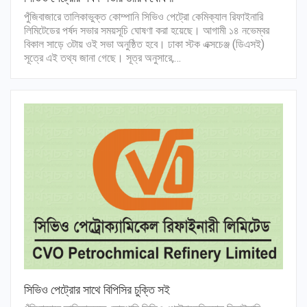
পুঁজিবাজারে তালিকাভুক্ত কোম্পানি সিভিও পেট্রো কেমিক্যাল রিফাইনারি
লিমিটেডের পর্ষদ সভার সময়সূচি ঘোষণা করা হয়েছে। আগামী ১৪ নভেম্বর
বিকাল সাড়ে ৩টায় ওই সভা অনুষ্ঠিত হবে। ঢাকা স্টক এক্সচেঞ্জ (ডিএসই)
সূত্রে এই তথ্য জানা গেছে। সূত্র অনুসারে,…
সিভিও পেট্রোর সাথে বিপিসির চুক্তি সই