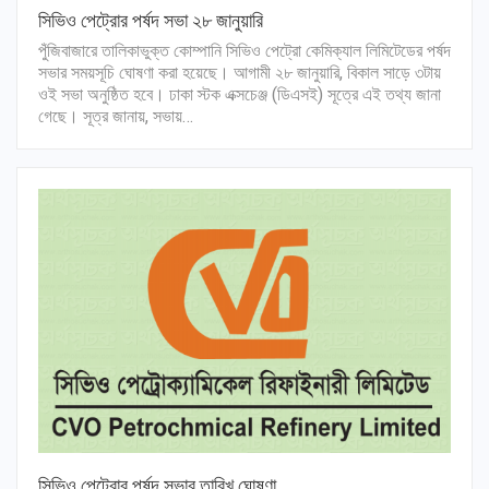
সিভিও পেট্রোর পর্ষদ সভা ২৮ জানুয়ারি
পুঁজিবাজারে তালিকাভুক্ত কোম্পানি সিভিও পেট্রো কেমিক্যাল লিমিটেডের পর্ষদ
সভার সময়সূচি ঘোষণা করা হয়েছে। আগামী ২৮ জানুয়ারি, বিকাল সাড়ে ৩টায়
ওই সভা অনুষ্ঠিত হবে। ঢাকা স্টক এক্সচেঞ্জ (ডিএসই) সূত্রে এই তথ্য জানা
গেছে। সূত্র জানায়, সভায়…
সিভিও পেট্রোর পর্ষদ সভার তারিখ ঘোষণা