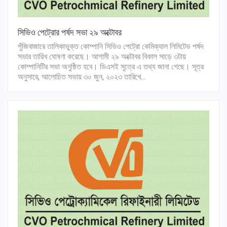
সিভিও পেট্রোর পর্ষদ সভা ২৯ অক্টোবর
পুঁজিবাজারে তালিকাভুক্ত কোম্পানি সিভিও পেট্রো কেমিক্যাল লিমিটেড পর্ষদ
সভার তারিখ ঘোষণা করেছে। আগামী ২৯ অক্টোবর বিকাল সাড়ে ৩টায়
কোম্পানিটির সভা অনুষ্ঠিত হবে। ডিএসই সূত্রে এ তথ্য জানা গেছে। সূত্র
অনুসারে, আলোচিত সভায় ৩০ জুন, ২০২৩ তারিখে…