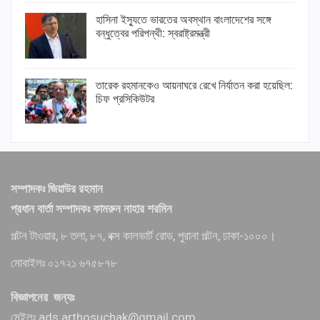
হাসিনা ইস্যুতে ভারতের অবস্থান বাংলাদেশের সঙ্গে
বন্ধুত্বের পরিপন্থী: স্বরাষ্ট্রমন্ত্রী
তারেক রহমানকেও আয়নাঘরে রেখে নির্যাতন করা হয়েছিল:
চিফ প্রসিকিউটর
সম্পাদকঃ জিয়াউর রহমান
প্রধান বার্তা সম্পাদকঃ কামরুন নাহার শরমিন
পল্টন টাওয়ার, ৮ তলা, ৮৭, বক্স কালভার্ট রোড, পুরানা পল্টন, ঢাকা-১০০০।
মোবাইলঃ ০১৭২১ ৬৭৫৮৭৮
বিজ্ঞাপনের জন্যঃ
মেইলঃ ads.arthosuchak@gmail.com