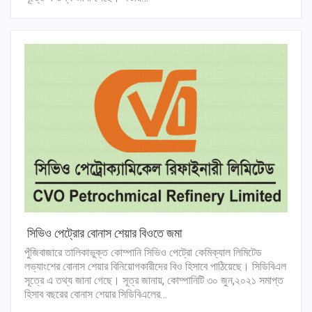
সিভিও পেট্রোর বোনাস শেয়ার বিওতে জমা
পুঁজিবাজারে তালিকাভুক্ত কোম্পানি সিভিও পেট্রো কেমিক্যাল লিমিটেড
লভ্যাংশের বোনাস শেয়ার বিনিয়োগকারীদের বিও হিসাবে পাঠিয়েছে। সিডিবিএল
সূত্রে এ তথ্য জানা গেছে। সূত্র জানায়, কোম্পানিটি ৩০ জুন,২০২১ সমাপ্ত
হিসাব বছরের বোনাস শেয়ার সিডিবিএলের…